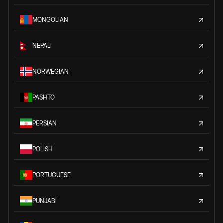
MONGOLIAN
NEPALI
NORWEGIAN
PASHTO
PERSIAN
POLISH
PORTUGUESE
PUNJABI