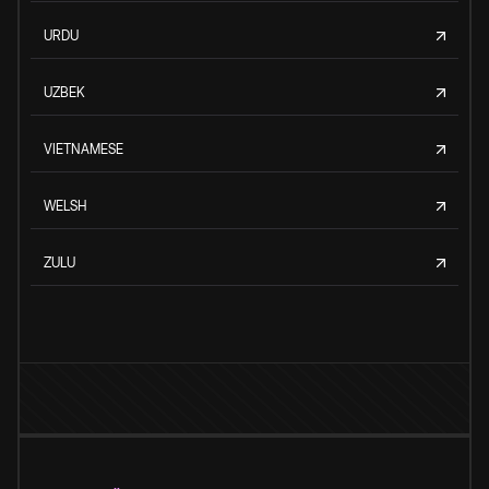
URDU
UZBEK
VIETNAMESE
WELSH
ZULU