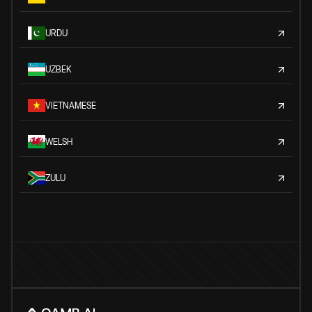
URDU
UZBEK
VIETNAMESE
WELSH
ZULU