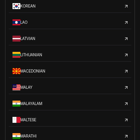
KOREAN
LAO
LATVIAN
LITHUANIAN
MACEDONIAN
MALAY
MALAYALAM
MALTESE
MARATHI