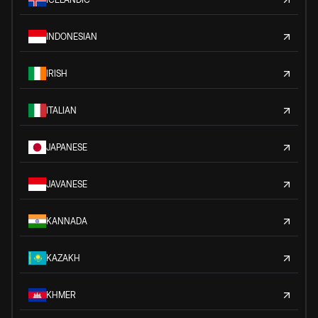
INDONESIAN
IRISH
ITALIAN
JAPANESE
JAVANESE
KANNADA
KAZAKH
KHMER