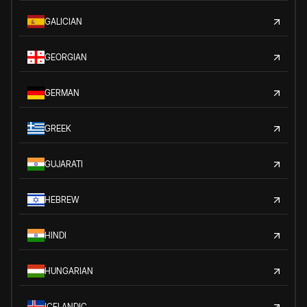
GALICIAN
GEORGIAN
GERMAN
GREEK
GUJARATI
HEBREW
HINDI
HUNGARIAN
ICELANDIC