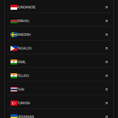
SUNDANESE
SWAHILI
SWEDISH
TAGALOG
TAMIL
TELUGU
THAI
TURKISH
UKRAINIAN