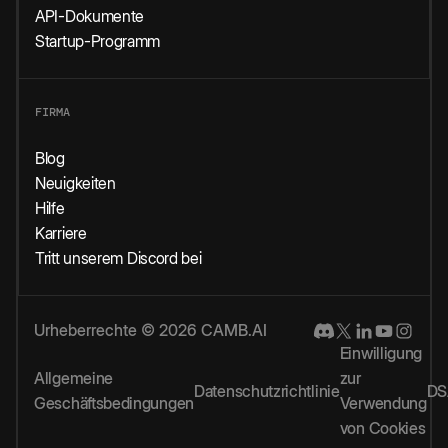
API-Dokumente
Startup-Programm
FIRMA
Blog
Neuigkeiten
Hilfe
Karriere
Tritt unserem Discord bei
Urheberrechte © 2026 CAMB.AI
Einwilligung
Allgemeine
zur
Datenschutzrichtlinie
DS
Geschäftsbedingungen
Verwendung
von Cookies