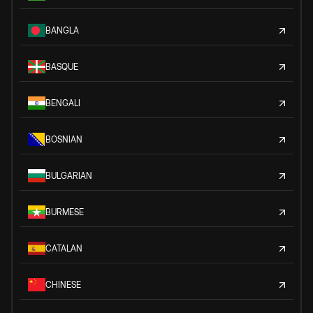
BANGLA
BASQUE
BENGALI
BOSNIAN
BULGARIAN
BURMESE
CATALAN
CHINESE