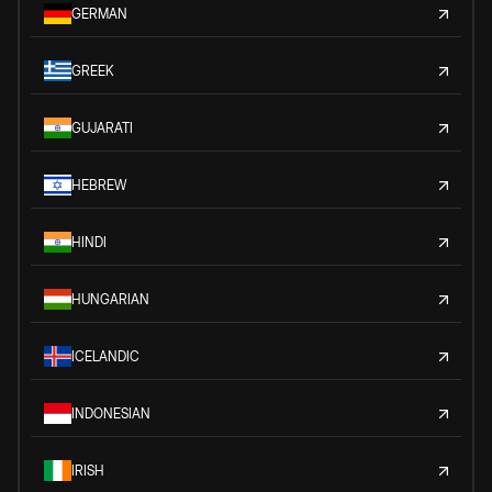
GERMAN
GREEK
GUJARATI
HEBREW
HINDI
HUNGARIAN
ICELANDIC
INDONESIAN
IRISH