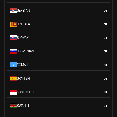
SERBIAN
SINHALA
SLOVAK
SLOVENIAN
SOMALI
SPANISH
SUNDANESE
SWAHILI