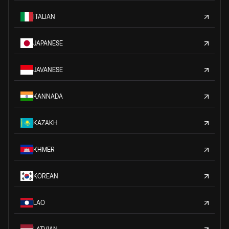
ITALIAN
JAPANESE
JAVANESE
KANNADA
KAZAKH
KHMER
KOREAN
LAO