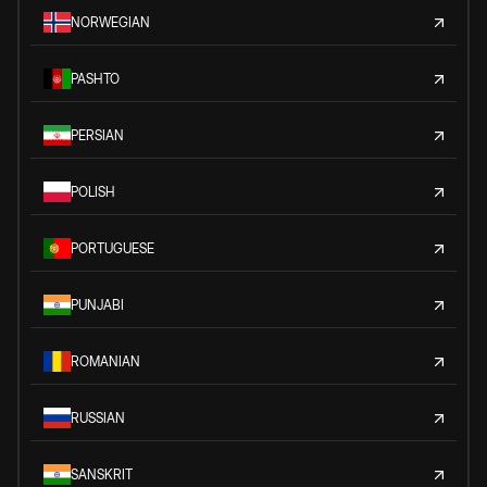
NORWEGIAN
PASHTO
PERSIAN
POLISH
PORTUGUESE
PUNJABI
ROMANIAN
RUSSIAN
SANSKRIT