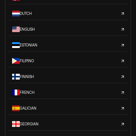
DUTCH
ENGLISH
ESTONIAN
FILIPINO
FINNISH
FRENCH
GALICIAN
GEORGIAN