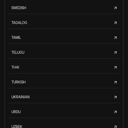
SWEDISH
TAGALOG
TAMIL
TELUGU
THAI
TURKISH
UKRAINIAN
URDU
UZBEK