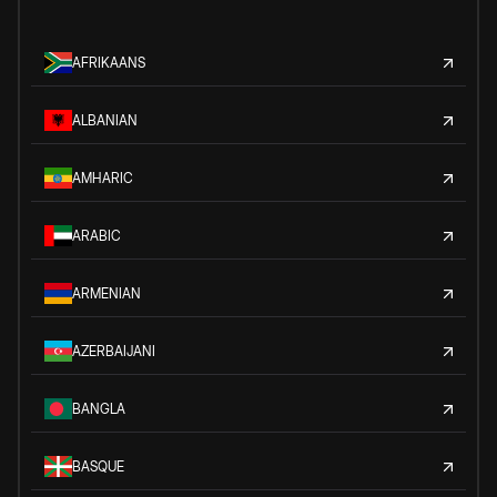
AFRIKAANS
ALBANIAN
AMHARIC
ARABIC
ARMENIAN
AZERBAIJANI
BANGLA
BASQUE