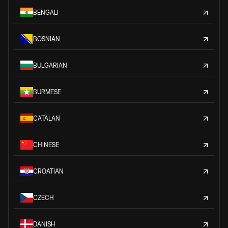
BENGALI
BOSNIAN
BULGARIAN
BURMESE
CATALAN
CHINESE
CROATIAN
CZECH
DANISH