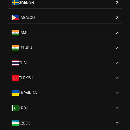
SWEDISH
TAGALOG
TAMIL
TELUGU
THAI
TURKISH
UKRAINIAN
URDU
UZBEK