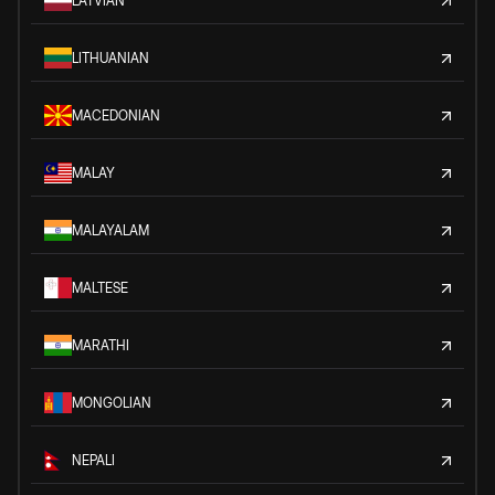
LATVIAN
LITHUANIAN
MACEDONIAN
MALAY
MALAYALAM
MALTESE
MARATHI
MONGOLIAN
NEPALI