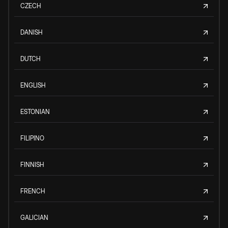
CZECH
DANISH
DUTCH
ENGLISH
ESTONIAN
FILIPINO
FINNISH
FRENCH
GALICIAN