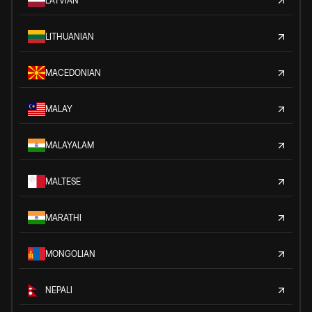
LATVIAN
LITHUANIAN
MACEDONIAN
MALAY
MALAYALAM
MALTESE
MARATHI
MONGOLIAN
NEPALI