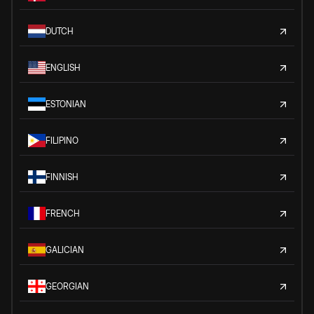
DUTCH
ENGLISH
ESTONIAN
FILIPINO
FINNISH
FRENCH
GALICIAN
GEORGIAN