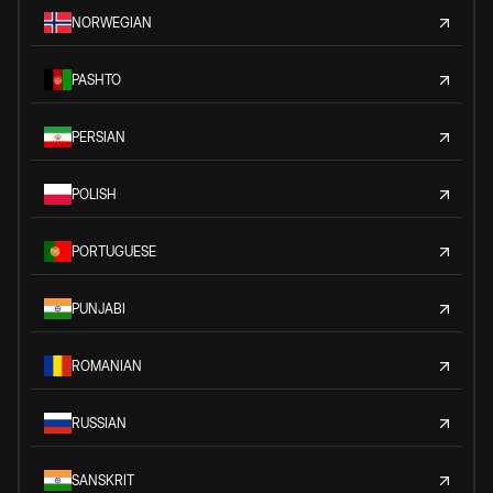
NORWEGIAN
PASHTO
PERSIAN
POLISH
PORTUGUESE
PUNJABI
ROMANIAN
RUSSIAN
SANSKRIT