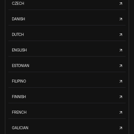
CZECH
DANISH
DUTCH
ENGLISH
ESTONIAN
FILIPINO
FINNISH
FRENCH
GALICIAN