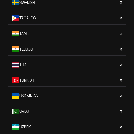
SWEDISH
TAGALOG
TAMIL
TELUGU
THAI
TURKISH
UKRAINIAN
URDU
UZBEK