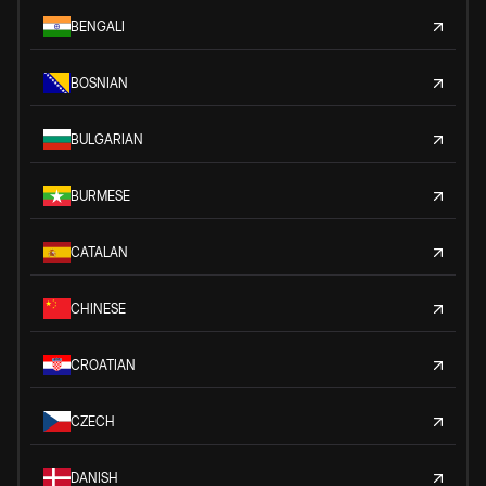
BENGALI
BOSNIAN
BULGARIAN
BURMESE
CATALAN
CHINESE
CROATIAN
CZECH
DANISH