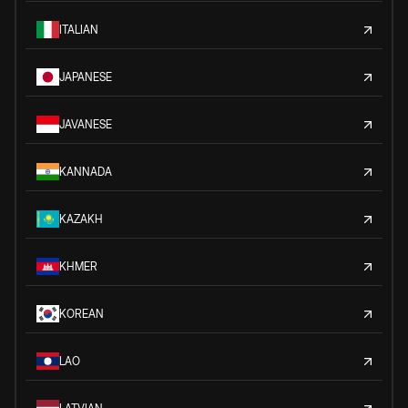
ITALIAN
JAPANESE
JAVANESE
KANNADA
KAZAKH
KHMER
KOREAN
LAO