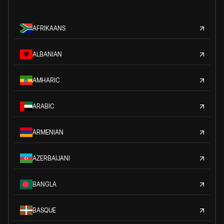
AFRIKAANS
ALBANIAN
AMHARIC
ARABIC
ARMENIAN
AZERBAIJANI
BANGLA
BASQUE