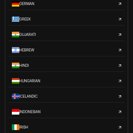
GERMAN
GREEK
GUJARATI
HEBREW
HINDI
HUNGARIAN
ICELANDIC
INDONESIAN
IRISH