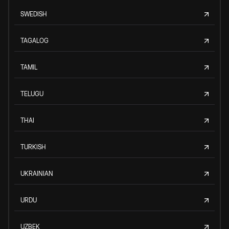
SWEDISH
TAGALOG
TAMIL
TELUGU
THAI
TURKISH
UKRAINIAN
URDU
UZBEK