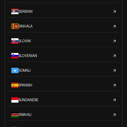
SERBIAN
SINHALA
SLOVAK
SLOVENIAN
SOMALI
SPANISH
SUNDANESE
SWAHILI