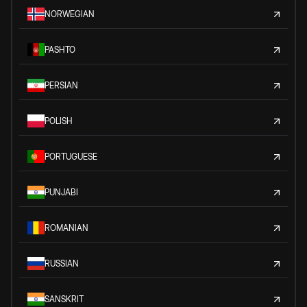
NORWEGIAN
PASHTO
PERSIAN
POLISH
PORTUGUESE
PUNJABI
ROMANIAN
RUSSIAN
SANSKRIT