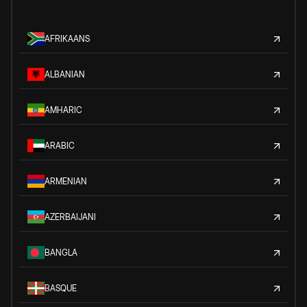
AFRIKAANS
ALBANIAN
AMHARIC
ARABIC
ARMENIAN
AZERBAIJANI
BANGLA
BASQUE