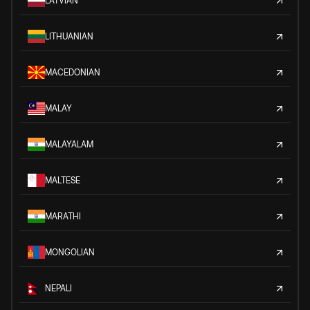
LATVIAN
LITHUANIAN
MACEDONIAN
MALAY
MALAYALAM
MALTESE
MARATHI
MONGOLIAN
NEPALI