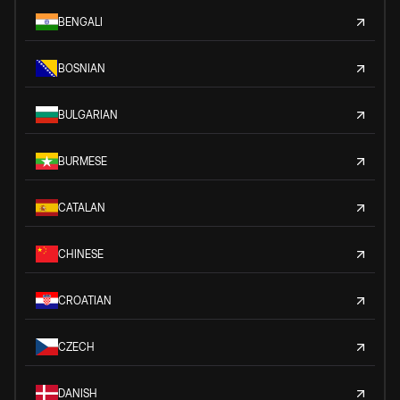
BENGALI
BOSNIAN
BULGARIAN
BURMESE
CATALAN
CHINESE
CROATIAN
CZECH
DANISH