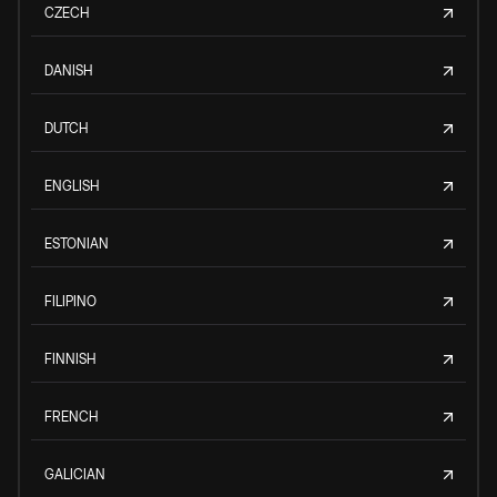
CZECH
DANISH
DUTCH
ENGLISH
ESTONIAN
FILIPINO
FINNISH
FRENCH
GALICIAN