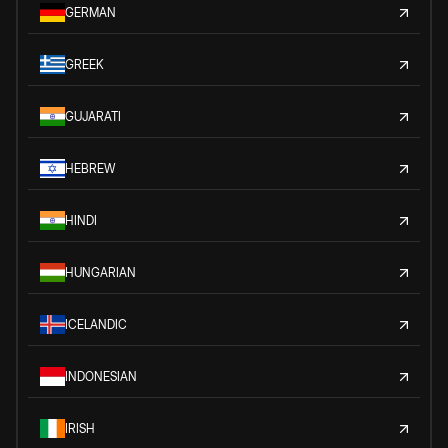
GERMAN
GREEK
GUJARATI
HEBREW
HINDI
HUNGARIAN
ICELANDIC
INDONESIAN
IRISH