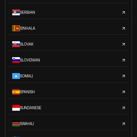
SERBIAN
SINHALA
SLOVAK
SLOVENIAN
SOMALI
SPANISH
SUNDANESE
SWAHILI