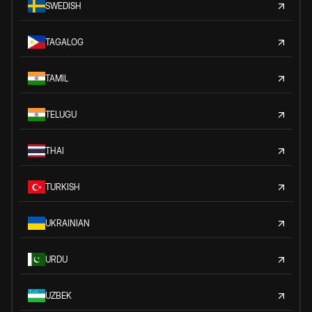
SWEDISH
TAGALOG
TAMIL
TELUGU
THAI
TURKISH
UKRAINIAN
URDU
UZBEK