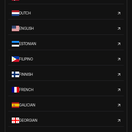
DUTCH
ENGLISH
ESTONIAN
FILIPINO
FINNISH
FRENCH
GALICIAN
GEORGIAN