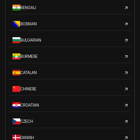
BENGALI
BOSNIAN
BULGARIAN
BURMESE
CATALAN
CHINESE
CROATIAN
CZECH
DANISH