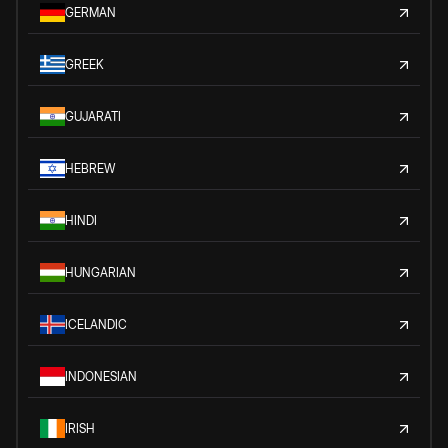
GERMAN
GREEK
GUJARATI
HEBREW
HINDI
HUNGARIAN
ICELANDIC
INDONESIAN
IRISH