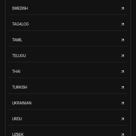
SWEDISH
TAGALOG
TAMIL
TELUGU
THAI
TURKISH
UKRAINIAN
URDU
UZBEK