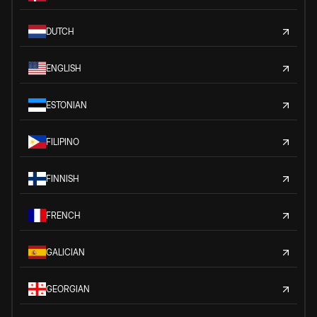
DUTCH
ENGLISH
ESTONIAN
FILIPINO
FINNISH
FRENCH
GALICIAN
GEORGIAN