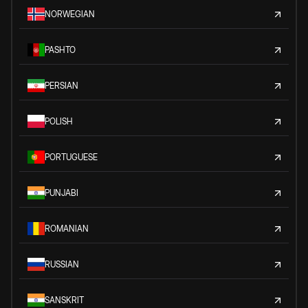
NORWEGIAN
PASHTO
PERSIAN
POLISH
PORTUGUESE
PUNJABI
ROMANIAN
RUSSIAN
SANSKRIT