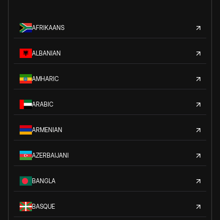
AFRIKAANS
ALBANIAN
AMHARIC
ARABIC
ARMENIAN
AZERBAIJANI
BANGLA
BASQUE