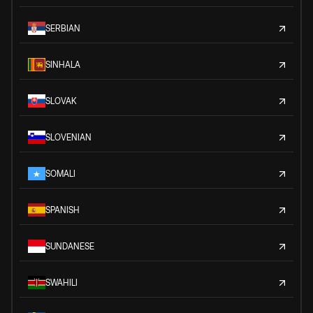
SERBIAN
SINHALA
SLOVAK
SLOVENIAN
SOMALI
SPANISH
SUNDANESE
SWAHILI