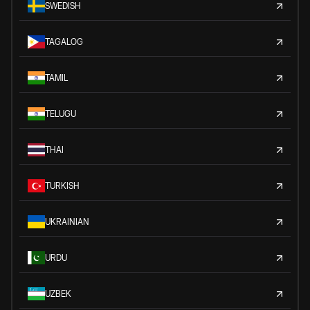
SWEDISH
TAGALOG
TAMIL
TELUGU
THAI
TURKISH
UKRAINIAN
URDU
UZBEK