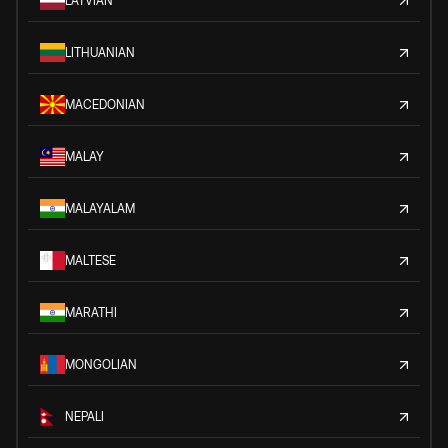
LATVIAN
LITHUANIAN
MACEDONIAN
MALAY
MALAYALAM
MALTESE
MARATHI
MONGOLIAN
NEPALI