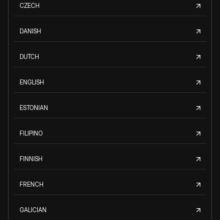
CZECH
DANISH
DUTCH
ENGLISH
ESTONIAN
FILIPINO
FINNISH
FRENCH
GALICIAN