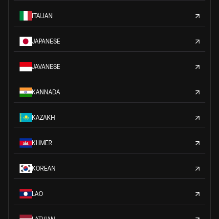
ITALIAN
JAPANESE
JAVANESE
KANNADA
KAZAKH
KHMER
KOREAN
LAO