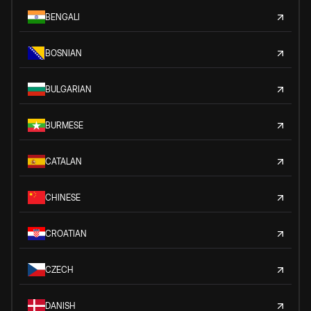
BENGALI
BOSNIAN
BULGARIAN
BURMESE
CATALAN
CHINESE
CROATIAN
CZECH
DANISH