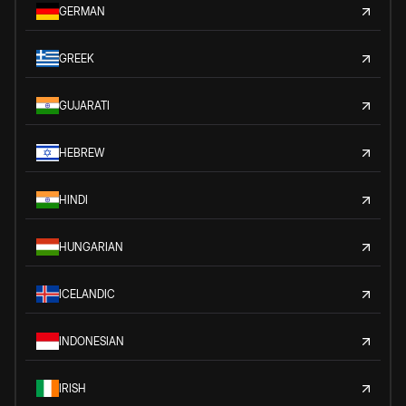
GERMAN
GREEK
GUJARATI
HEBREW
HINDI
HUNGARIAN
ICELANDIC
INDONESIAN
IRISH