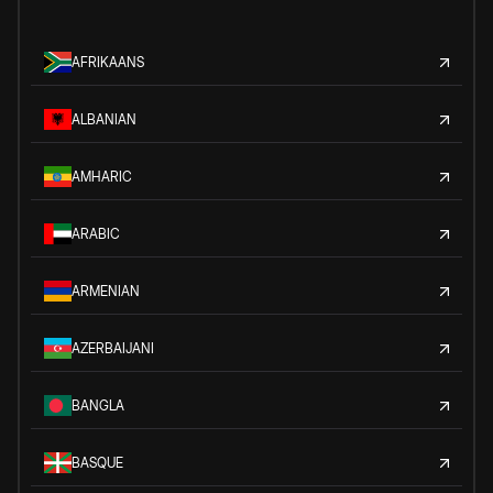
AFRIKAANS
ALBANIAN
AMHARIC
ARABIC
ARMENIAN
AZERBAIJANI
BANGLA
BASQUE