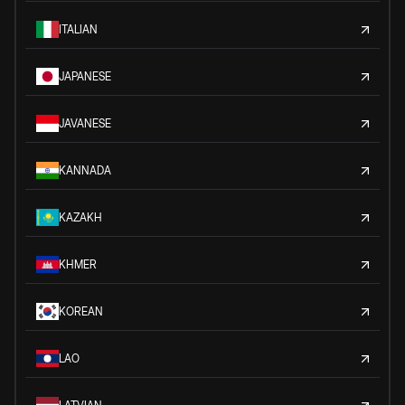
ITALIAN
JAPANESE
JAVANESE
KANNADA
KAZAKH
KHMER
KOREAN
LAO