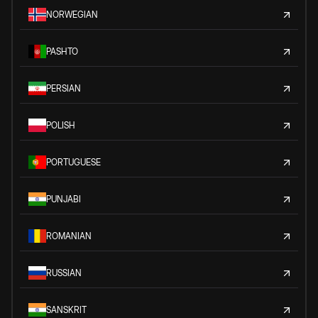
NORWEGIAN
PASHTO
PERSIAN
POLISH
PORTUGUESE
PUNJABI
ROMANIAN
RUSSIAN
SANSKRIT