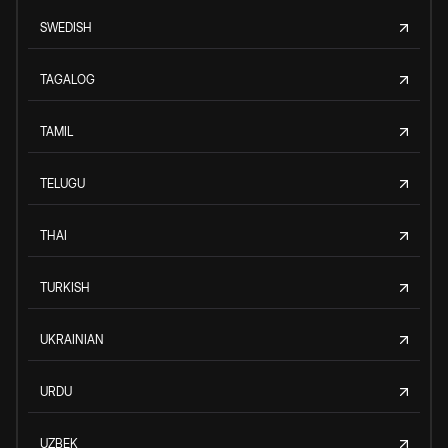
SWEDISH
TAGALOG
TAMIL
TELUGU
THAI
TURKISH
UKRAINIAN
URDU
UZBEK