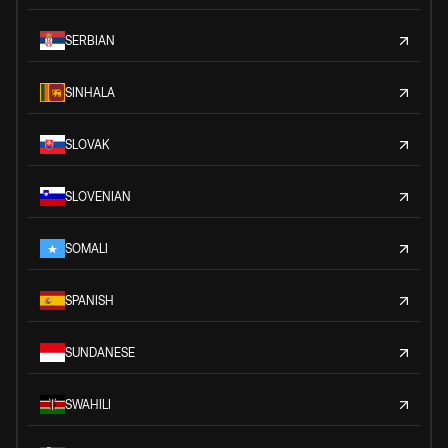
SERBIAN
SINHALA
SLOVAK
SLOVENIAN
SOMALI
SPANISH
SUNDANESE
SWAHILI