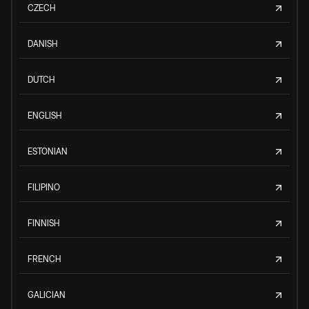
CZECH
DANISH
DUTCH
ENGLISH
ESTONIAN
FILIPINO
FINNISH
FRENCH
GALICIAN