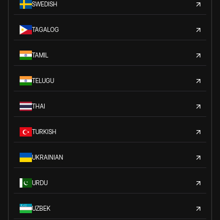
SWEDISH
TAGALOG
TAMIL
TELUGU
THAI
TURKISH
UKRAINIAN
URDU
UZBEK