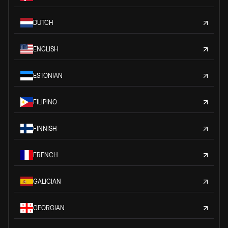
DUTCH
ENGLISH
ESTONIAN
FILIPINO
FINNISH
FRENCH
GALICIAN
GEORGIAN