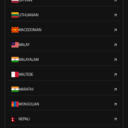
LATVIAN
LITHUANIAN
MACEDONIAN
MALAY
MALAYALAM
MALTESE
MARATHI
MONGOLIAN
NEPALI