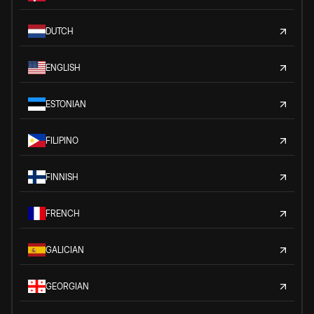
DUTCH
ENGLISH
ESTONIAN
FILIPINO
FINNISH
FRENCH
GALICIAN
GEORGIAN