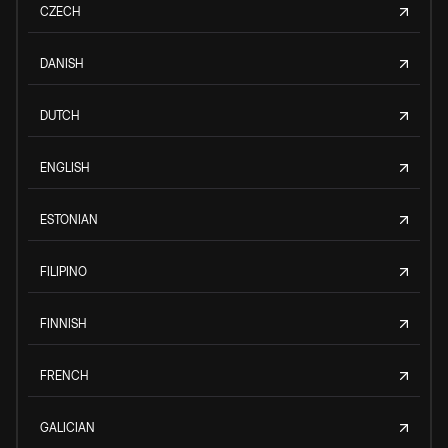
CZECH
DANISH
DUTCH
ENGLISH
ESTONIAN
FILIPINO
FINNISH
FRENCH
GALICIAN