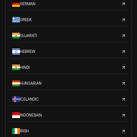
GERMAN
GREEK
GUJARATI
HEBREW
HINDI
HUNGARIAN
ICELANDIC
INDONESIAN
IRISH