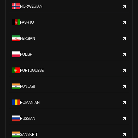
NORWEGIAN
PASHTO
PERSIAN
POLISH
PORTUGUESE
PUNJABI
ROMANIAN
RUSSIAN
SANSKRIT