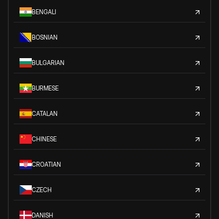
BENGALI
BOSNIAN
BULGARIAN
BURMESE
CATALAN
CHINESE
CROATIAN
CZECH
DANISH