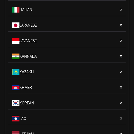
ITALIAN
JAPANESE
JAVANESE
KANNADA
KAZAKH
KHMER
KOREAN
LAO