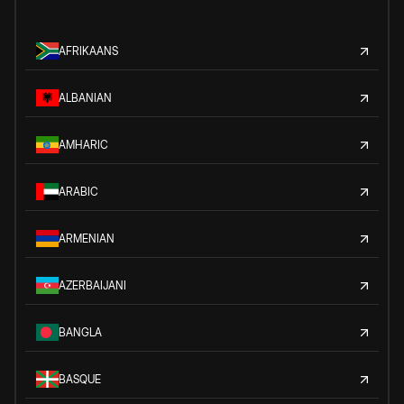
AFRIKAANS
ALBANIAN
AMHARIC
ARABIC
ARMENIAN
AZERBAIJANI
BANGLA
BASQUE