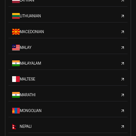
LATVIAN
LITHUANIAN
MACEDONIAN
MALAY
MALAYALAM
MALTESE
MARATHI
MONGOLIAN
NEPALI