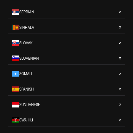
SERBIAN
SINHALA
SLOVAK
SLOVENIAN
SOMALI
SPANISH
SUNDANESE
SWAHILI