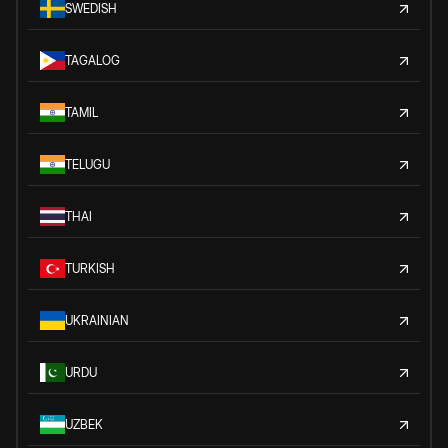
SWEDISH
TAGALOG
TAMIL
TELUGU
THAI
TURKISH
UKRAINIAN
URDU
UZBEK