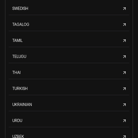
SWEDISH
TAGALOG
TAMIL
TELUGU
THAI
TURKISH
UKRAINIAN
URDU
UZBEK