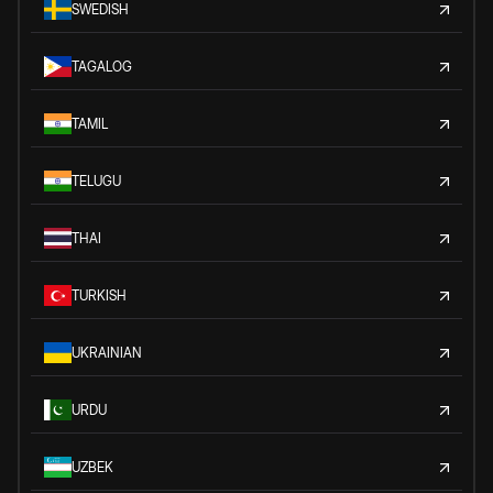
SWEDISH
TAGALOG
TAMIL
TELUGU
THAI
TURKISH
UKRAINIAN
URDU
UZBEK