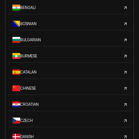
BENGALI
BOSNIAN
BULGARIAN
BURMESE
CATALAN
CHINESE
CROATIAN
CZECH
DANISH