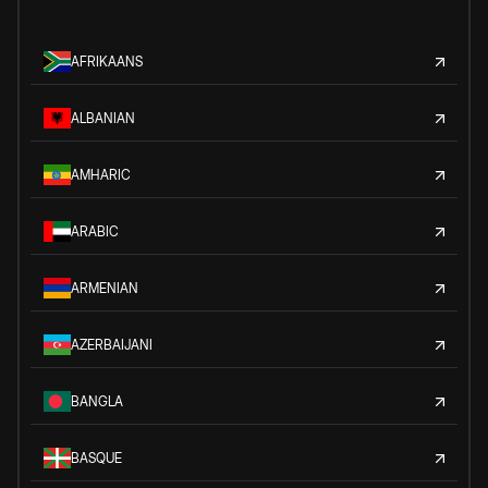
AFRIKAANS
ALBANIAN
AMHARIC
ARABIC
ARMENIAN
AZERBAIJANI
BANGLA
BASQUE