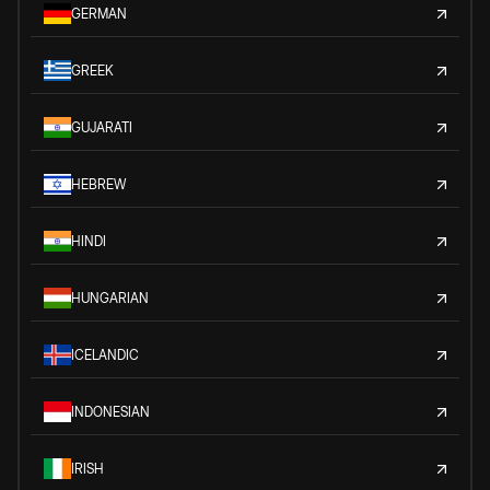
GERMAN
GREEK
GUJARATI
HEBREW
HINDI
HUNGARIAN
ICELANDIC
INDONESIAN
IRISH