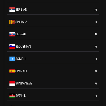
SERBIAN
SINHALA
SLOVAK
SLOVENIAN
SOMALI
SPANISH
SUNDANESE
SWAHILI