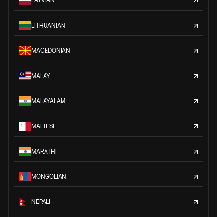
LATVIAN
LITHUANIAN
MACEDONIAN
MALAY
MALAYALAM
MALTESE
MARATHI
MONGOLIAN
NEPALI