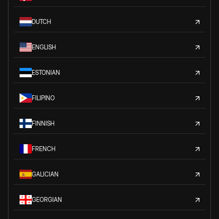
DUTCH
ENGLISH
ESTONIAN
FILIPINO
FINNISH
FRENCH
GALICIAN
GEORGIAN