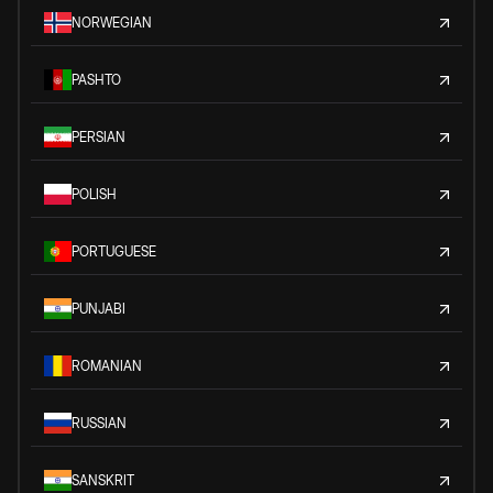
NORWEGIAN
PASHTO
PERSIAN
POLISH
PORTUGUESE
PUNJABI
ROMANIAN
RUSSIAN
SANSKRIT