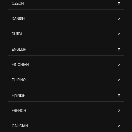
CZECH
DANISH
DUTCH
ENGLISH
ESTONIAN
FILIPINO
FINNISH
FRENCH
GALICIAN