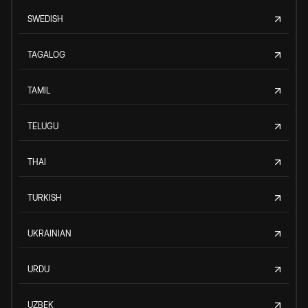
SWEDISH
TAGALOG
TAMIL
TELUGU
THAI
TURKISH
UKRAINIAN
URDU
UZBEK