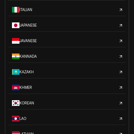
ITALIAN
JAPANESE
JAVANESE
KANNADA
KAZAKH
KHMER
KOREAN
LAO