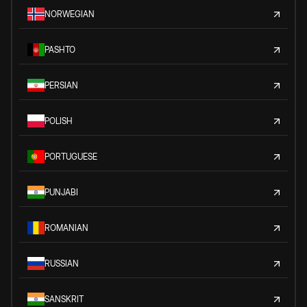
NORWEGIAN
PASHTO
PERSIAN
POLISH
PORTUGUESE
PUNJABI
ROMANIAN
RUSSIAN
SANSKRIT