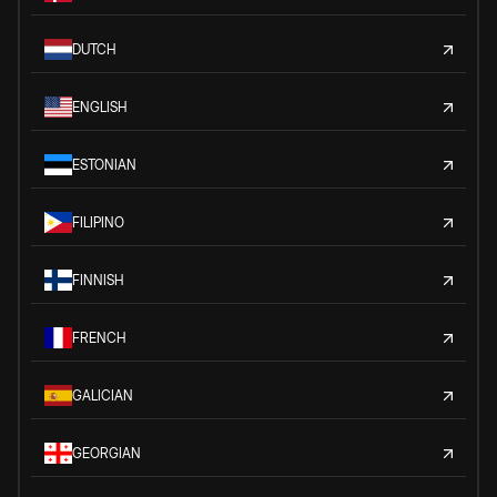
DUTCH
ENGLISH
ESTONIAN
FILIPINO
FINNISH
FRENCH
GALICIAN
GEORGIAN