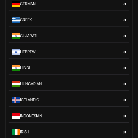
GERMAN
GREEK
GUJARATI
HEBREW
HINDI
HUNGARIAN
ICELANDIC
INDONESIAN
IRISH