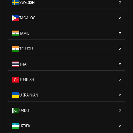
SWEDISH
TAGALOG
TAMIL
TELUGU
THAI
TURKISH
UKRAINIAN
URDU
UZBEK