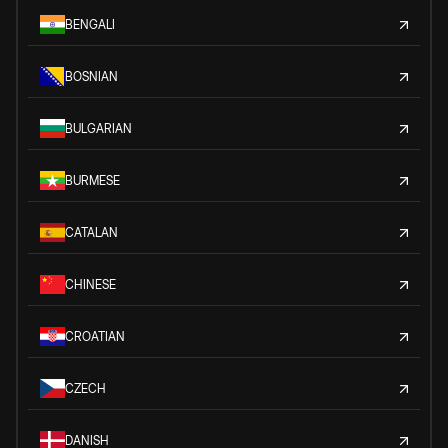
BENGALI
BOSNIAN
BULGARIAN
BURMESE
CATALAN
CHINESE
CROATIAN
CZECH
DANISH