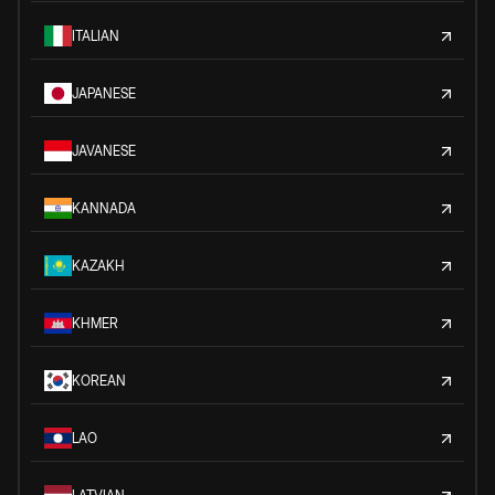
ITALIAN
JAPANESE
JAVANESE
KANNADA
KAZAKH
KHMER
KOREAN
LAO