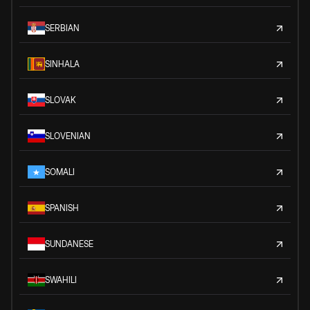
SERBIAN
SINHALA
SLOVAK
SLOVENIAN
SOMALI
SPANISH
SUNDANESE
SWAHILI