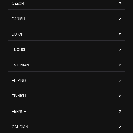
CZECH
DANISH
DUTCH
ENGLISH
ESTONIAN
FILIPINO
FINNISH
FRENCH
GALICIAN