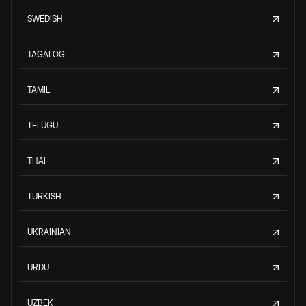
SWEDISH
TAGALOG
TAMIL
TELUGU
THAI
TURKISH
UKRAINIAN
URDU
UZBEK