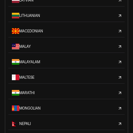
LATVIAN
LITHUANIAN
MACEDONIAN
MALAY
MALAYALAM
MALTESE
MARATHI
MONGOLIAN
NEPALI