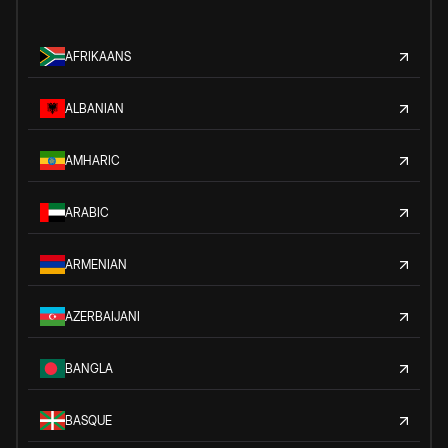
AFRIKAANS
ALBANIAN
AMHARIC
ARABIC
ARMENIAN
AZERBAIJANI
BANGLA
BASQUE