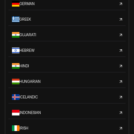
GERMAN
GREEK
GUJARATI
HEBREW
HINDI
HUNGARIAN
ICELANDIC
INDONESIAN
IRISH