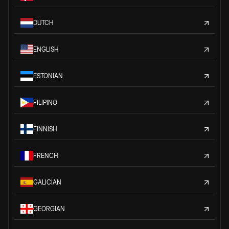
DUTCH
ENGLISH
ESTONIAN
FILIPINO
FINNISH
FRENCH
GALICIAN
GEORGIAN