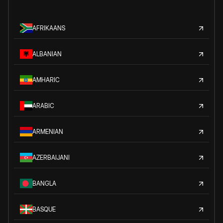
AFRIKAANS
ALBANIAN
AMHARIC
ARABIC
ARMENIAN
AZERBAIJANI
BANGLA
BASQUE