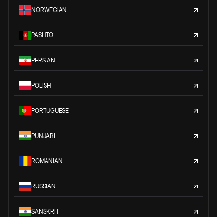
NORWEGIAN
PASHTO
PERSIAN
POLISH
PORTUGUESE
PUNJABI
ROMANIAN
RUSSIAN
SANSKRIT