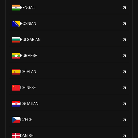
BENGALI
BOSNIAN
BULGARIAN
BURMESE
CATALAN
CHINESE
CROATIAN
CZECH
DANISH