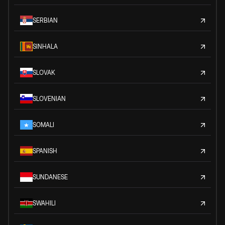
SERBIAN
SINHALA
SLOVAK
SLOVENIAN
SOMALI
SPANISH
SUNDANESE
SWAHILI