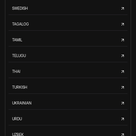
SWEDISH
TAGALOG
TAMIL
TELUGU
THAI
TURKISH
UKRAINIAN
URDU
UZBEK