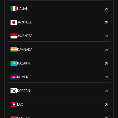
ITALIAN
JAPANESE
JAVANESE
KANNADA
KAZAKH
KHMER
KOREAN
LAO