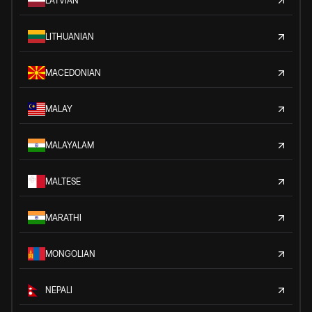
LATVIAN
LITHUANIAN
MACEDONIAN
MALAY
MALAYALAM
MALTESE
MARATHI
MONGOLIAN
NEPALI