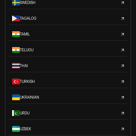
SWEDISH
TAGALOG
TAMIL
TELUGU
THAI
TURKISH
UKRAINIAN
URDU
UZBEK