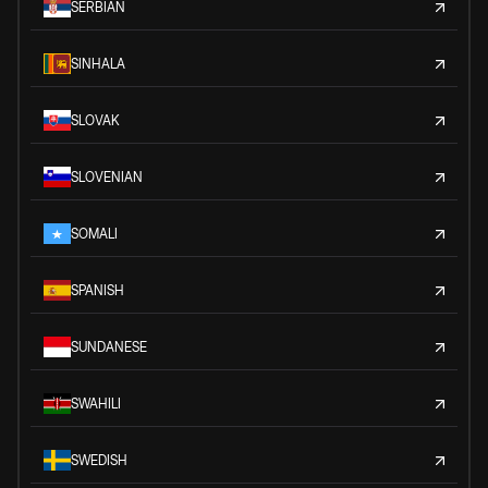
SERBIAN
SINHALA
SLOVAK
SLOVENIAN
SOMALI
SPANISH
SUNDANESE
SWAHILI
SWEDISH