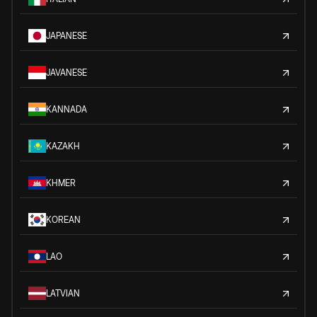
JAPANESE
JAVANESE
KANNADA
KAZAKH
KHMER
KOREAN
LAO
LATVIAN