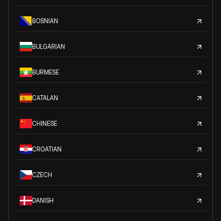
BOSNIAN
BULGARIAN
BURMESE
CATALAN
CHINESE
CROATIAN
CZECH
DANISH