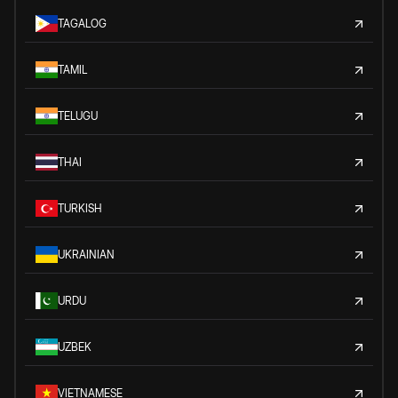
TAGALOG
TAMIL
TELUGU
THAI
TURKISH
UKRAINIAN
URDU
UZBEK
VIETNAMESE