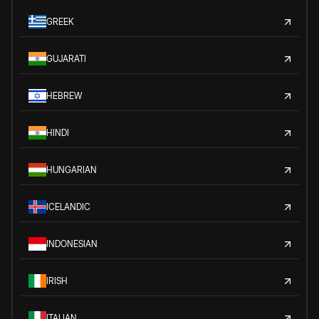
GREEK
GUJARATI
HEBREW
HINDI
HUNGARIAN
ICELANDIC
INDONESIAN
IRISH
ITALIAN