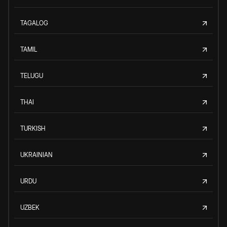
TAGALOG
TAMIL
TELUGU
THAI
TURKISH
UKRAINIAN
URDU
UZBEK