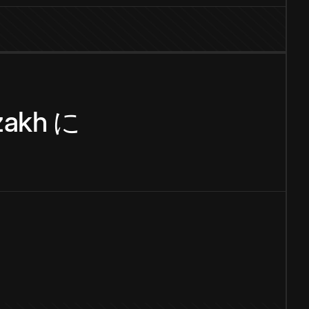
zakh
に