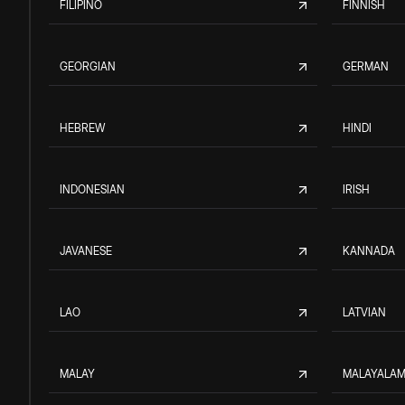
FILIPINO
FINNISH
GEORGIAN
GERMAN
HEBREW
HINDI
INDONESIAN
IRISH
JAVANESE
KANNADA
LAO
LATVIAN
MALAY
MALAYALA