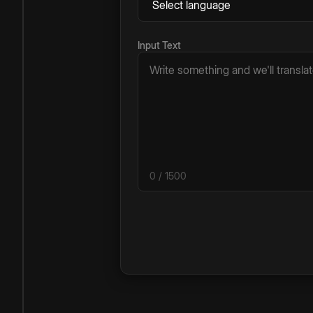
Input Text
0
/ 1500