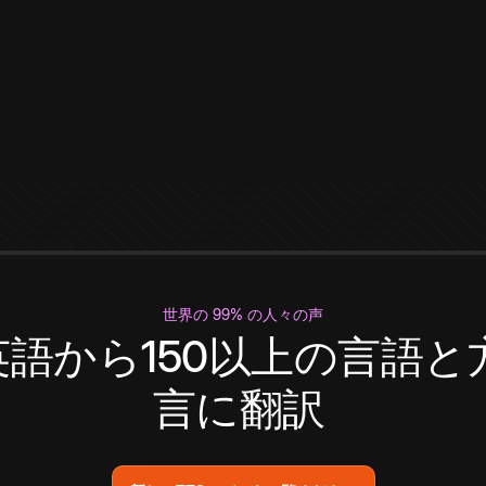
世界の 99% の人々の声
英語から150以上の言語と
言に翻訳