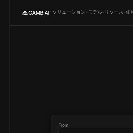
ソリューション
モデル
リソース
価
From