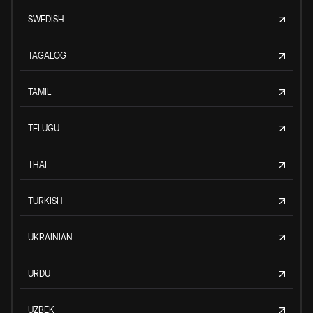
SWEDISH
TAGALOG
TAMIL
TELUGU
THAI
TURKISH
UKRAINIAN
URDU
UZBEK