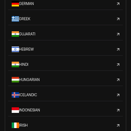
GERMAN
GREEK
GUJARATI
HEBREW
HINDI
HUNGARIAN
ICELANDIC
INDONESIAN
IRISH