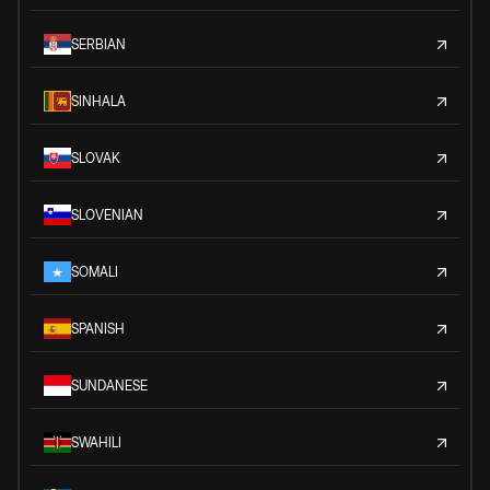
SERBIAN
SINHALA
SLOVAK
SLOVENIAN
SOMALI
SPANISH
SUNDANESE
SWAHILI