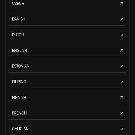
CZECH
DANISH
DUTCH
ENGLISH
ESTONIAN
FILIPINO
FINNISH
FRENCH
GALICIAN