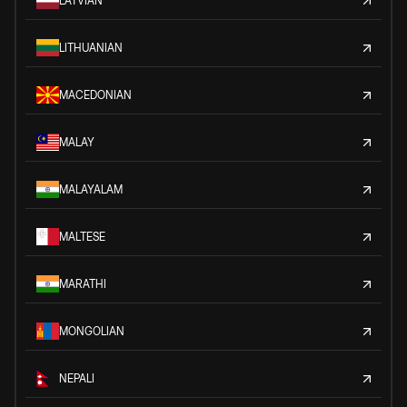
LATVIAN
LITHUANIAN
MACEDONIAN
MALAY
MALAYALAM
MALTESE
MARATHI
MONGOLIAN
NEPALI