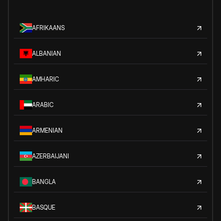
AFRIKAANS
ALBANIAN
AMHARIC
ARABIC
ARMENIAN
AZERBAIJANI
BANGLA
BASQUE