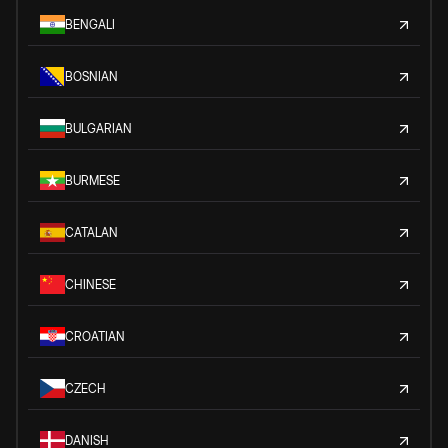
BENGALI
BOSNIAN
BULGARIAN
BURMESE
CATALAN
CHINESE
CROATIAN
CZECH
DANISH