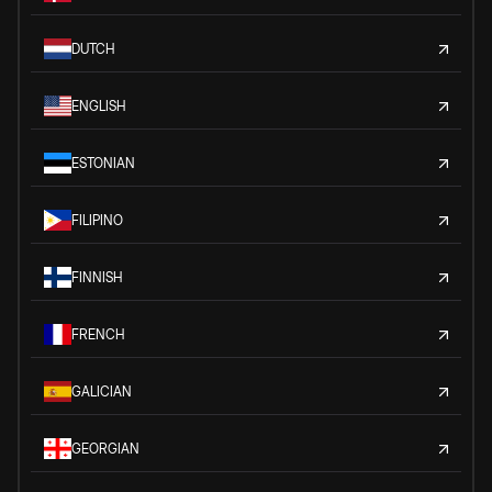
DUTCH
ENGLISH
ESTONIAN
FILIPINO
FINNISH
FRENCH
GALICIAN
GEORGIAN