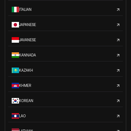
ITALIAN
JAPANESE
JAVANESE
KANNADA
KAZAKH
KHMER
KOREAN
LAO