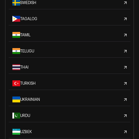
SWEDISH
TAGALOG
TAMIL
TELUGU
THAI
TURKISH
UKRAINIAN
URDU
UZBEK