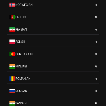
NORWEGIAN
PASHTO
PERSIAN
POLISH
PORTUGUESE
PUNJABI
ROMANIAN
RUSSIAN
SANSKRIT