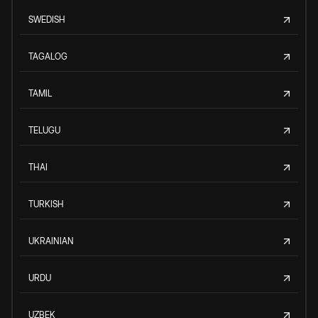
SWEDISH
TAGALOG
TAMIL
TELUGU
THAI
TURKISH
UKRAINIAN
URDU
UZBEK