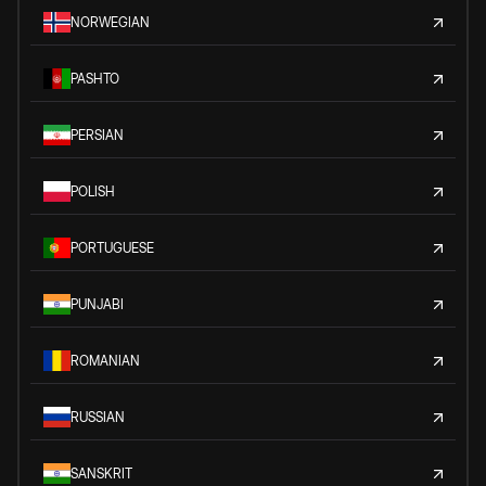
NORWEGIAN
PASHTO
PERSIAN
POLISH
PORTUGUESE
PUNJABI
ROMANIAN
RUSSIAN
SANSKRIT