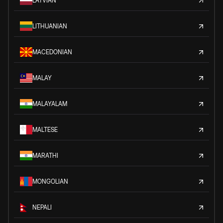
LATVIAN
LITHUANIAN
MACEDONIAN
MALAY
MALAYALAM
MALTESE
MARATHI
MONGOLIAN
NEPALI