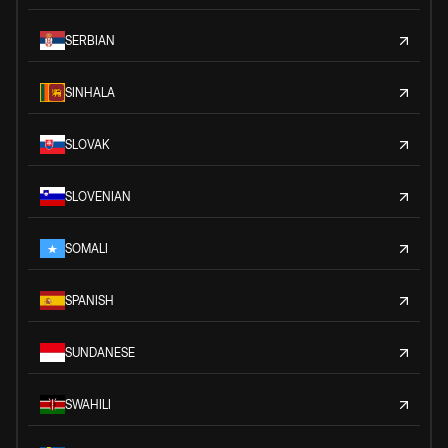
SERBIAN
SINHALA
SLOVAK
SLOVENIAN
SOMALI
SPANISH
SUNDANESE
SWAHILI