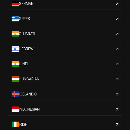
GERMAN
GREEK
GUJARATI
HEBREW
HINDI
HUNGARIAN
ICELANDIC
INDONESIAN
IRISH