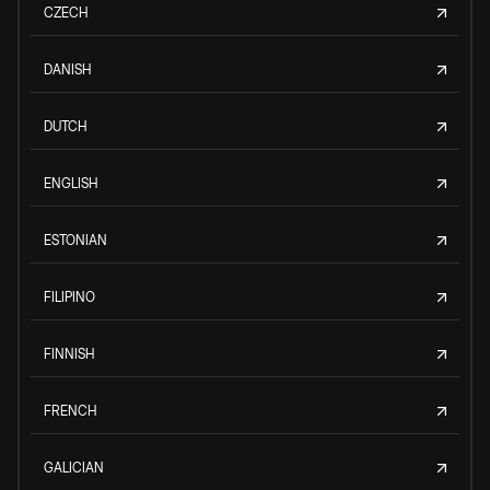
CZECH
DANISH
DUTCH
ENGLISH
ESTONIAN
FILIPINO
FINNISH
FRENCH
GALICIAN