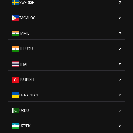
SWEDISH
TAGALOG
TAMIL
TELUGU
THAI
TURKISH
UKRAINIAN
URDU
UZBEK