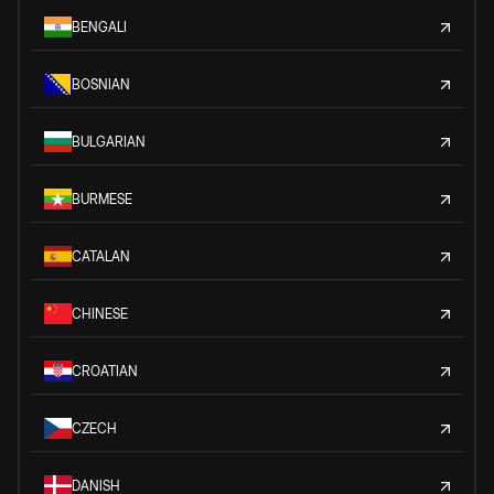
BENGALI
BOSNIAN
BULGARIAN
BURMESE
CATALAN
CHINESE
CROATIAN
CZECH
DANISH