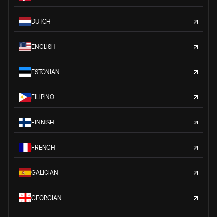
DUTCH
ENGLISH
ESTONIAN
FILIPINO
FINNISH
FRENCH
GALICIAN
GEORGIAN