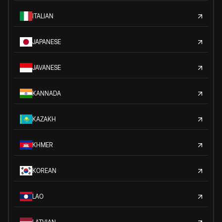
ITALIAN
JAPANESE
JAVANESE
KANNADA
KAZAKH
KHMER
KOREAN
LAO