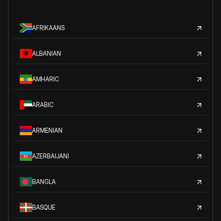
AFRIKAANS
ALBANIAN
AMHARIC
ARABIC
ARMENIAN
AZERBAIJANI
BANGLA
BASQUE