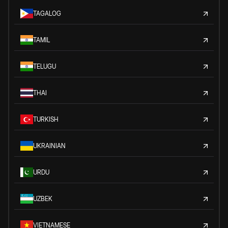
TAGALOG
TAMIL
TELUGU
THAI
TURKISH
UKRAINIAN
URDU
UZBEK
VIETNAMESE