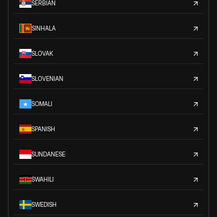
SERBIAN
SINHALA
SLOVAK
SLOVENIAN
SOMALI
SPANISH
SUNDANESE
SWAHILI
SWEDISH