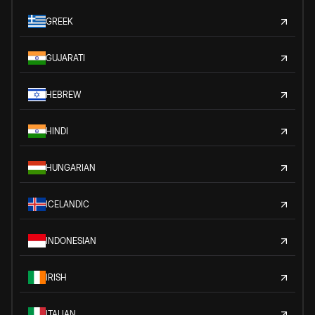
GREEK
GUJARATI
HEBREW
HINDI
HUNGARIAN
ICELANDIC
INDONESIAN
IRISH
ITALIAN