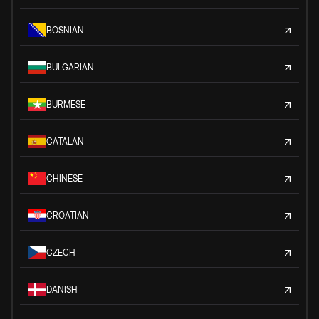
BOSNIAN
BULGARIAN
BURMESE
CATALAN
CHINESE
CROATIAN
CZECH
DANISH