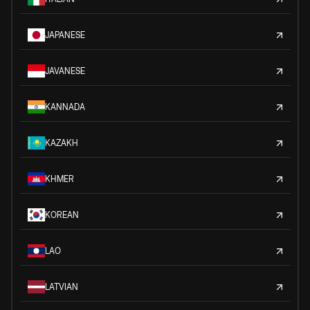
JAPANESE
JAVANESE
KANNADA
KAZAKH
KHMER
KOREAN
LAO
LATVIAN