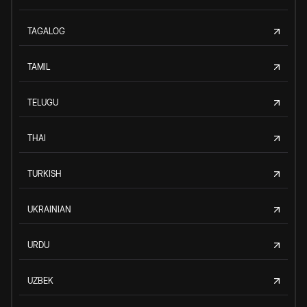
TAGALOG
TAMIL
TELUGU
THAI
TURKISH
UKRAINIAN
URDU
UZBEK