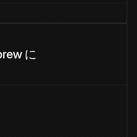
brew
に