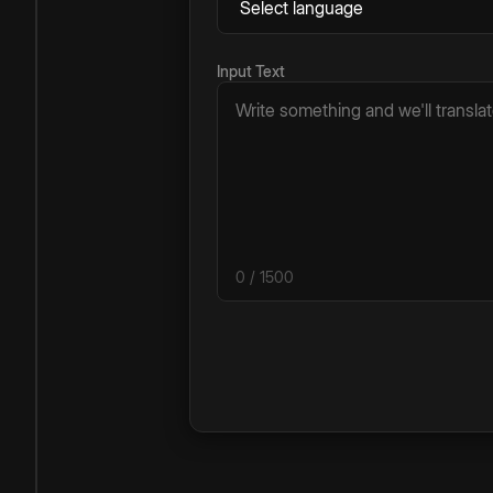
Input Text
0
/ 1500