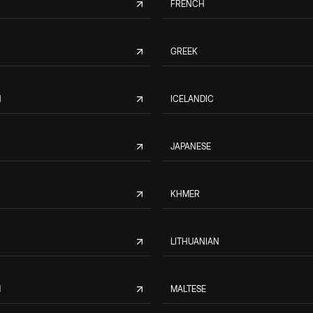
FRENCH
GREEK
N
ICELANDIC
JAPANESE
KHMER
LITHUANIAN
M
MALTESE