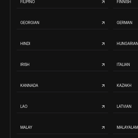
FILIPINO
FINNISH
GEORGIAN
GERMAN
HINDI
HUNGARIA
IRISH
ITALIAN
KANNADA
KAZAKH
LAO
LATVIAN
MALAY
MALAYALA