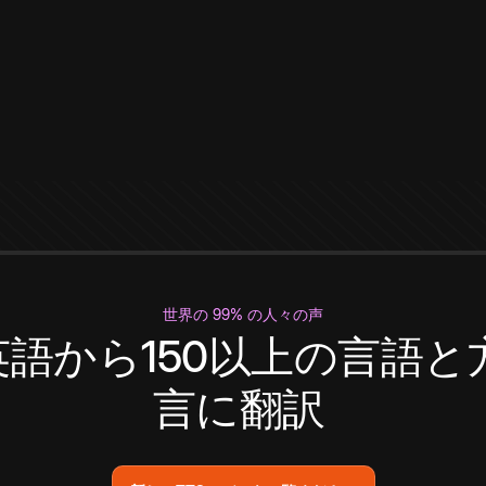
世界の 99% の人々の声
英語から150以上の言語と
言に翻訳