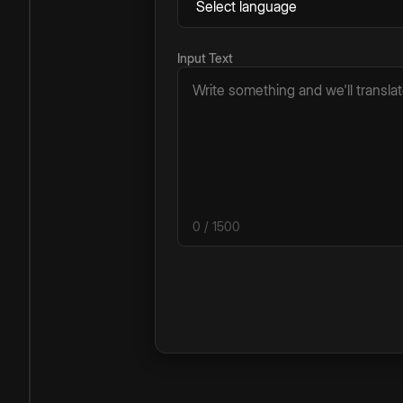
Input Text
0
/ 1500