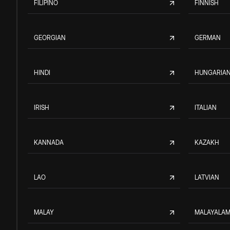
FILIPINO
FINNISH
GEORGIAN
GERMAN
HINDI
HUNGARIA
IRISH
ITALIAN
KANNADA
KAZAKH
LAO
LATVIAN
MALAY
MALAYALA