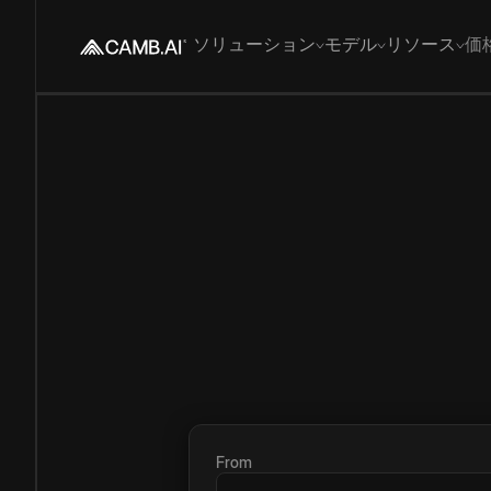
ソリューション
モデル
リソース
価
From