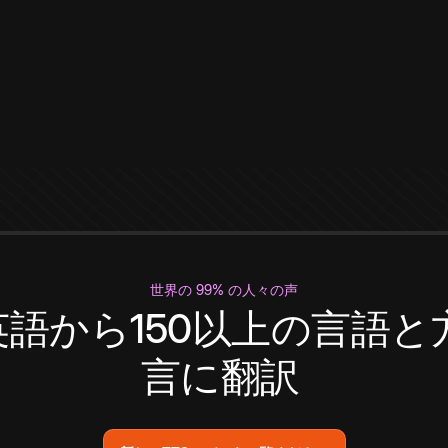
世界の 99% の人々の声
英語から150以上の言語と
言に翻訳