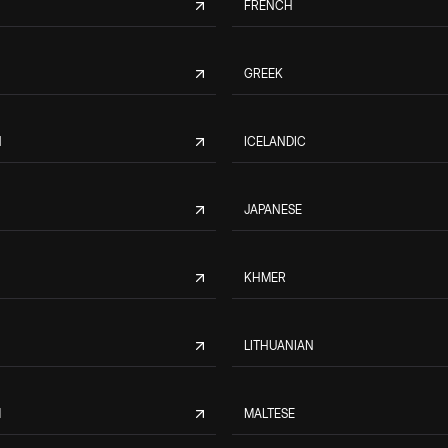
FRENCH
GREEK
N
ICELANDIC
JAPANESE
KHMER
LITHUANIAN
M
MALTESE