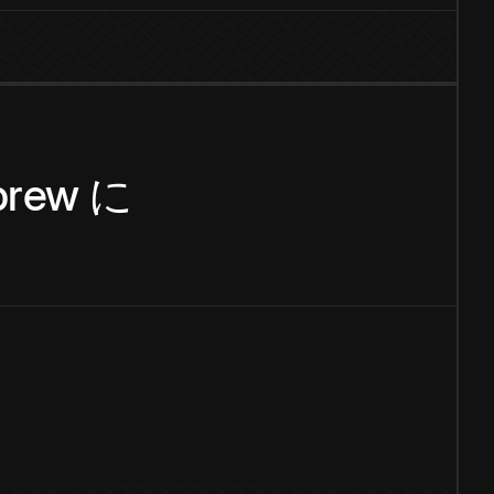
brew
に