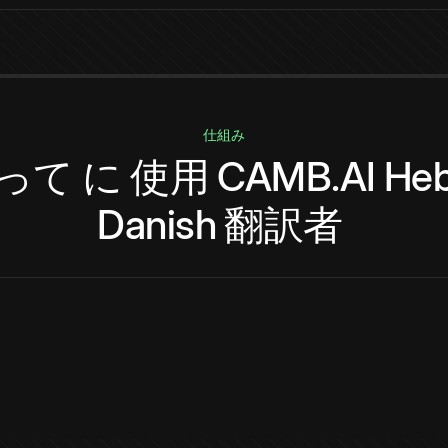
仕組み
って
に
使用
CAMB.AI
He
Danish
翻訳者