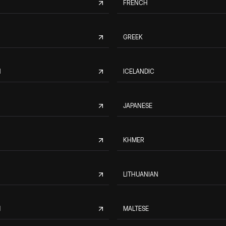
FRENCH
GREEK
N
ICELANDIC
JAPANESE
KHMER
LITHUANIAN
M
MALTESE