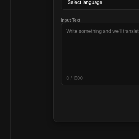
Input Text
0
/ 1500