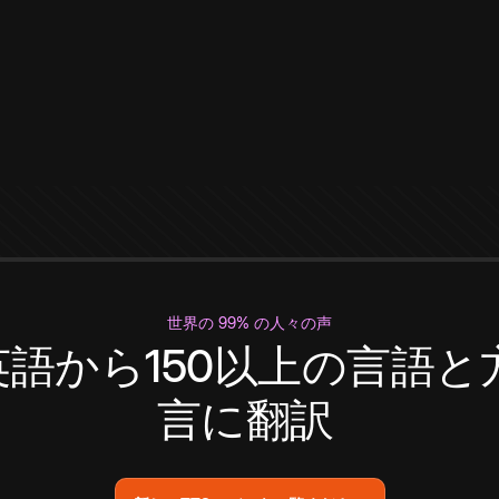
世界の 99% の人々の声
英語から150以上の言語と
言に翻訳