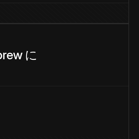
brew
に