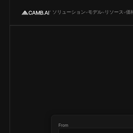
ソリューション
モデル
リソース
価
From