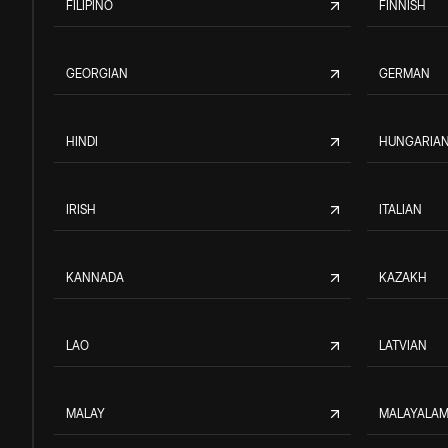
FILIPINO
FINNISH
GEORGIAN
GERMAN
HINDI
HUNGARIA
IRISH
ITALIAN
KANNADA
KAZAKH
LAO
LATVIAN
MALAY
MALAYALA