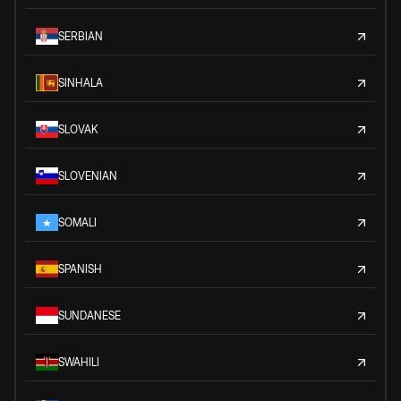
SERBIAN
SINHALA
SLOVAK
SLOVENIAN
SOMALI
SPANISH
SUNDANESE
SWAHILI