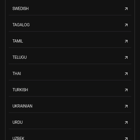
SWEDISH
TAGALOG
TAMIL
TELUGU
THAI
TURKISH
UKRAINIAN
URDU
UZBEK