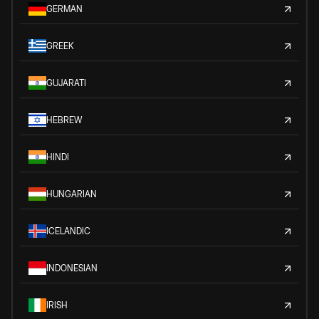
GERMAN
GREEK
GUJARATI
HEBREW
HINDI
HUNGARIAN
ICELANDIC
INDONESIAN
IRISH