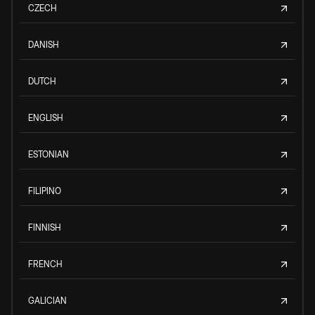
CZECH
DANISH
DUTCH
ENGLISH
ESTONIAN
FILIPINO
FINNISH
FRENCH
GALICIAN