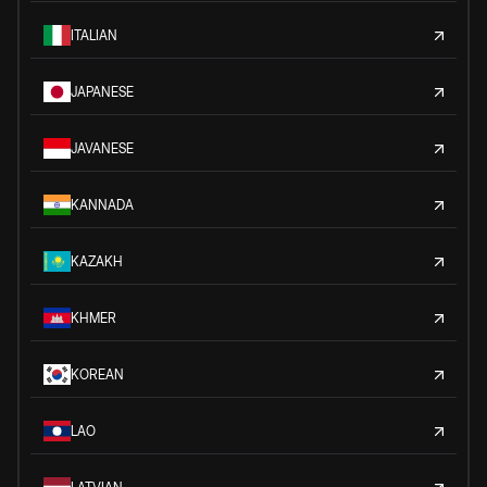
ITALIAN
JAPANESE
JAVANESE
KANNADA
KAZAKH
KHMER
KOREAN
LAO