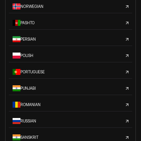
NORWEGIAN
PASHTO
PERSIAN
POLISH
PORTUGUESE
PUNJABI
ROMANIAN
RUSSIAN
SANSKRIT