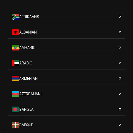
AFRIKAANS
ALBANIAN
AMHARIC
ARABIC
ARMENIAN
AZERBAIJANI
BANGLA
BASQUE