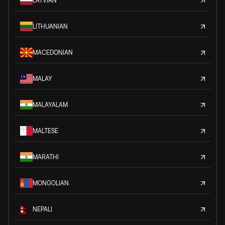
LATVIAN
LITHUANIAN
MACEDONIAN
MALAY
MALAYALAM
MALTESE
MARATHI
MONGOLIAN
NEPALI