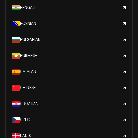
BENGALI
BOSNIAN
BULGARIAN
BURMESE
CATALAN
CHINESE
CROATIAN
CZECH
DANISH