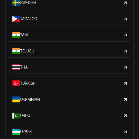
SWEDISH
TAGALOG
TAMIL
TELUGU
THAI
TURKISH
UKRAINIAN
URDU
UZBEK