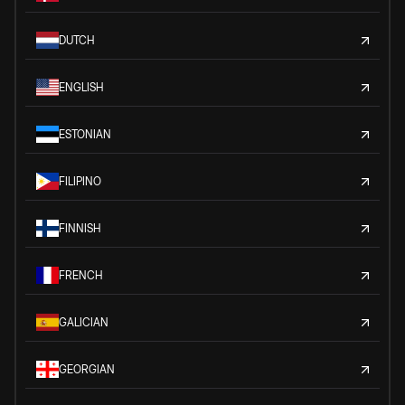
DUTCH
ENGLISH
ESTONIAN
FILIPINO
FINNISH
FRENCH
GALICIAN
GEORGIAN