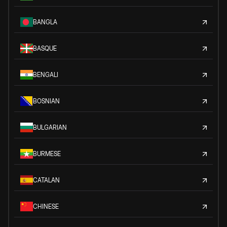
BANGLA
BASQUE
BENGALI
BOSNIAN
BULGARIAN
BURMESE
CATALAN
CHINESE