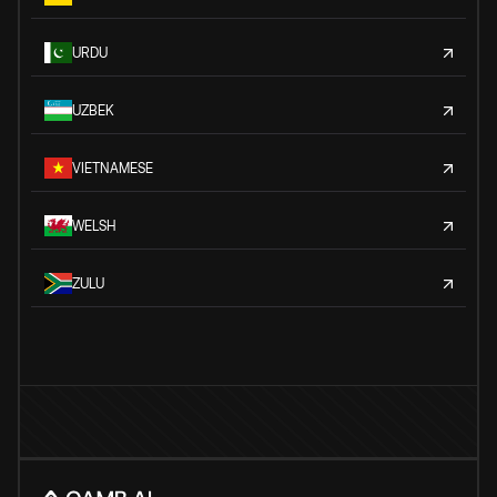
URDU
UZBEK
VIETNAMESE
WELSH
ZULU