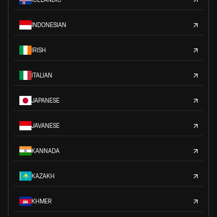
INDONESIAN
IRISH
ITALIAN
JAPANESE
JAVANESE
KANNADA
KAZAKH
KHMER