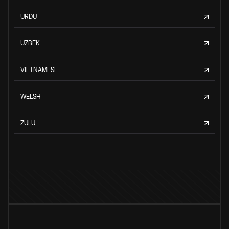
URDU
UZBEK
VIETNAMESE
WELSH
ZULU