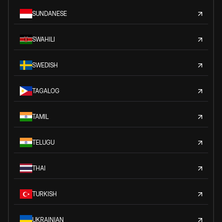
SUNDANESE
SWAHILI
SWEDISH
TAGALOG
TAMIL
TELUGU
THAI
TURKISH
UKRAINIAN