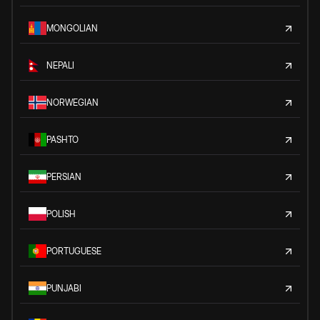
MONGOLIAN
NEPALI
NORWEGIAN
PASHTO
PERSIAN
POLISH
PORTUGUESE
PUNJABI