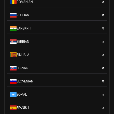
ROMANIAN
RUSSIAN
SANSKRIT
SERBIAN
SINHALA
SLOVAK
SLOVENIAN
SOMALI
SPANISH