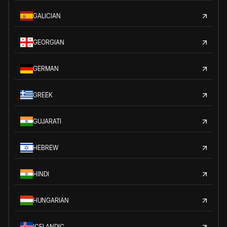
GALICIAN
GEORGIAN
GERMAN
GREEK
GUJARATI
HEBREW
HINDI
HUNGARIAN
ICELANDIC