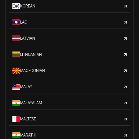
KOREAN
LAO
LATVIAN
LITHUANIAN
MACEDONIAN
MALAY
MALAYALAM
MALTESE
MARATHI