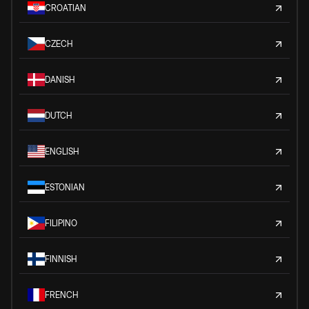
CROATIAN
CZECH
DANISH
DUTCH
ENGLISH
ESTONIAN
FILIPINO
FINNISH
FRENCH