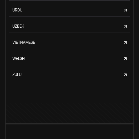
URDU
UZBEK
VIETNAMESE
WELSH
ZULU