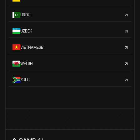
URDU
UZBEK
VIETNAMESE
WELSH
ZULU