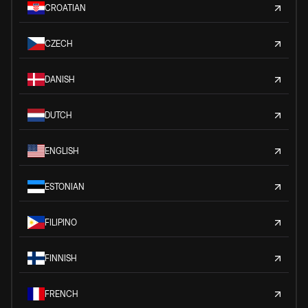
CROATIAN
CZECH
DANISH
DUTCH
ENGLISH
ESTONIAN
FILIPINO
FINNISH
FRENCH