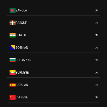
BANGLA
BASQUE
BENGALI
BOSNIAN
BULGARIAN
BURMESE
CATALAN
CHINESE