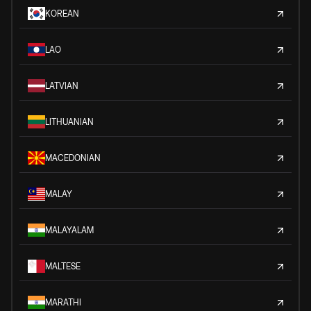
KOREAN
LAO
LATVIAN
LITHUANIAN
MACEDONIAN
MALAY
MALAYALAM
MALTESE
MARATHI