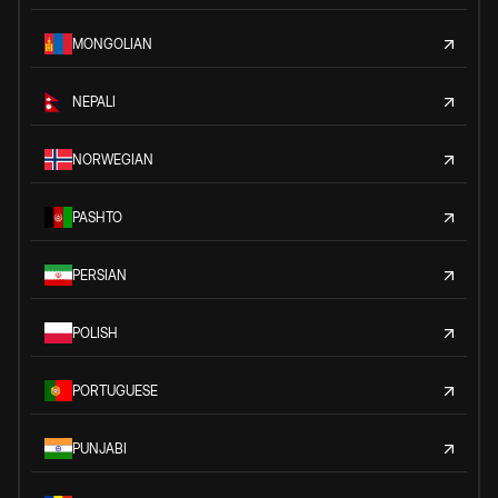
MONGOLIAN
NEPALI
NORWEGIAN
PASHTO
PERSIAN
POLISH
PORTUGUESE
PUNJABI