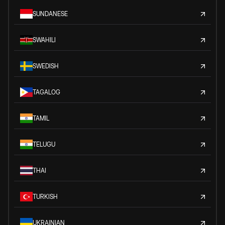
SUNDANESE
SWAHILI
SWEDISH
TAGALOG
TAMIL
TELUGU
THAI
TURKISH
UKRAINIAN