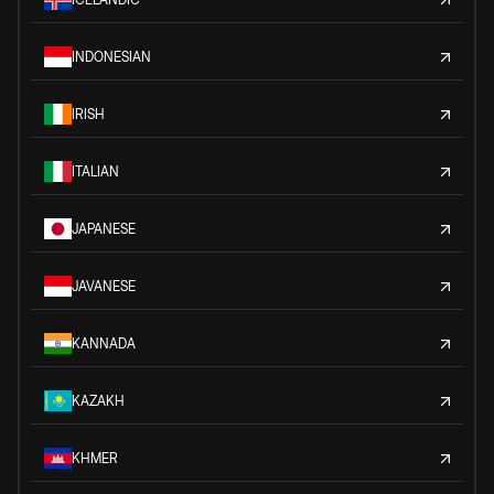
INDONESIAN
IRISH
ITALIAN
JAPANESE
JAVANESE
KANNADA
KAZAKH
KHMER