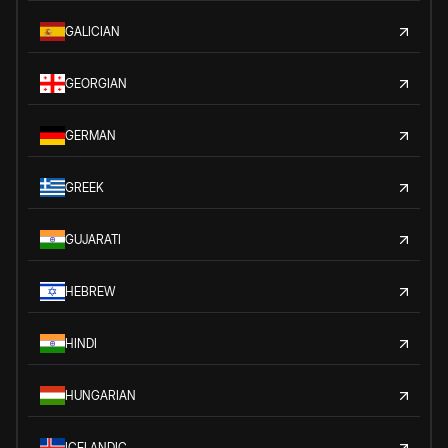
GALICIAN
GEORGIAN
GERMAN
GREEK
GUJARATI
HEBREW
HINDI
HUNGARIAN
ICELANDIC