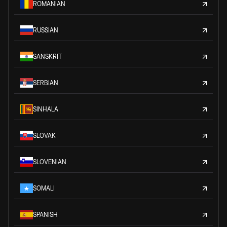
ROMANIAN
RUSSIAN
SANSKRIT
SERBIAN
SINHALA
SLOVAK
SLOVENIAN
SOMALI
SPANISH