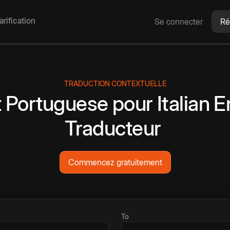
arification
Se connecter
Ré
TRADUCTION CONTEXTUELLE
t
Portuguese
pour
Italian
E
Traducteur
Commencez gratuitement
To