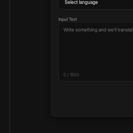
Input Text
0
/ 1500