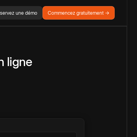
servez une démo
Commencez gratuitement →
n ligne