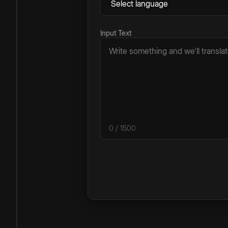
Input Text
0
/ 1500