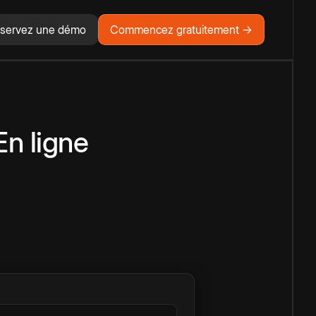
servez une démo
Commencez gratuitement →
En ligne