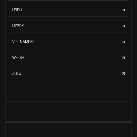
URDU
UZBEK
VIETNAMESE
WELSH
ZULU