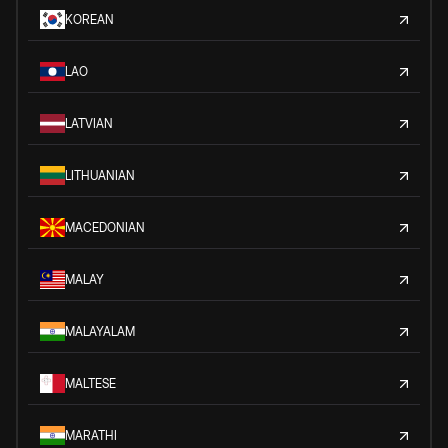
KOREAN
LAO
LATVIAN
LITHUANIAN
MACEDONIAN
MALAY
MALAYALAM
MALTESE
MARATHI