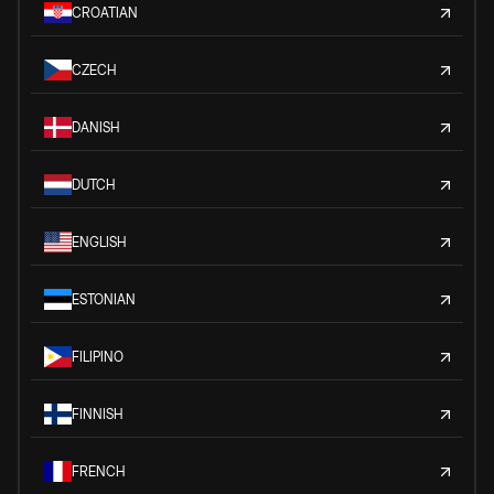
CROATIAN
CZECH
DANISH
DUTCH
ENGLISH
ESTONIAN
FILIPINO
FINNISH
FRENCH