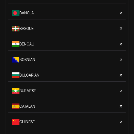
BANGLA
BASQUE
BENGALI
BOSNIAN
BULGARIAN
BURMESE
CATALAN
CHINESE