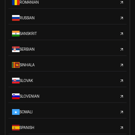
ROMANIAN
RUSSIAN
SANSKRIT
SERBIAN
SINHALA
SLOVAK
SLOVENIAN
SOMALI
SPANISH