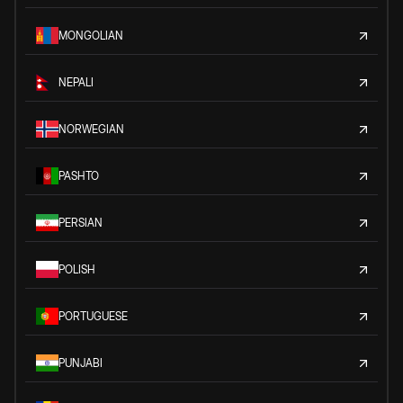
MONGOLIAN
NEPALI
NORWEGIAN
PASHTO
PERSIAN
POLISH
PORTUGUESE
PUNJABI