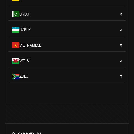
URDU
UZBEK
VIETNAMESE
WELSH
ZULU