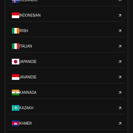
INDONESIAN
IRISH
ITALIAN
JAPANESE
JAVANESE
KANNADA
KAZAKH
KHMER