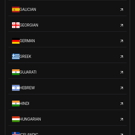
GALICIAN
GEORGIAN
GERMAN
GREEK
GUJARATI
HEBREW
HINDI
HUNGARIAN
ICELANDIC