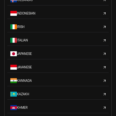
INDONESIAN
IRISH
ITALIAN
JAPANESE
JAVANESE
KANNADA
KAZAKH
KHMER