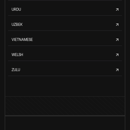
URDU
UZBEK
VIETNAMESE
WELSH
ZULU