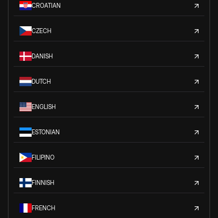
CROATIAN
CZECH
DANISH
DUTCH
ENGLISH
ESTONIAN
FILIPINO
FINNISH
FRENCH