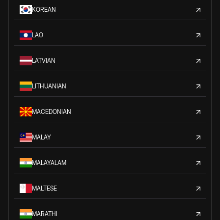
KOREAN
LAO
LATVIAN
LITHUANIAN
MACEDONIAN
MALAY
MALAYALAM
MALTESE
MARATHI