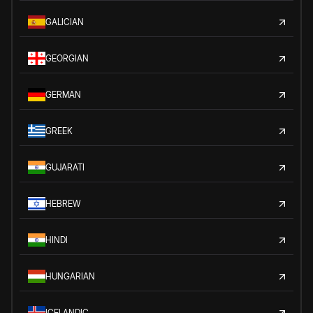
GALICIAN
GEORGIAN
GERMAN
GREEK
GUJARATI
HEBREW
HINDI
HUNGARIAN
ICELANDIC