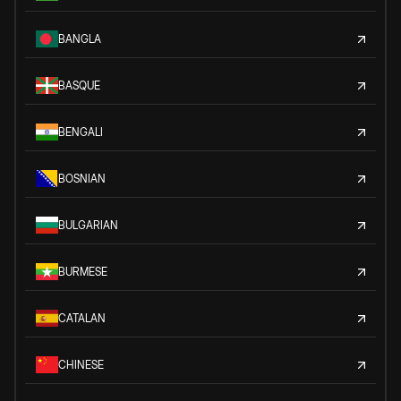
BANGLA
BASQUE
BENGALI
BOSNIAN
BULGARIAN
BURMESE
CATALAN
CHINESE