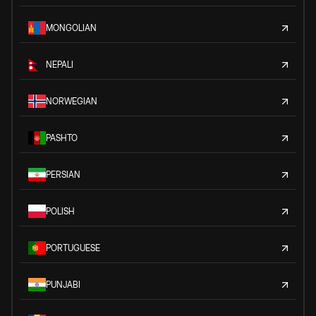
MONGOLIAN
NEPALI
NORWEGIAN
PASHTO
PERSIAN
POLISH
PORTUGUESE
PUNJABI