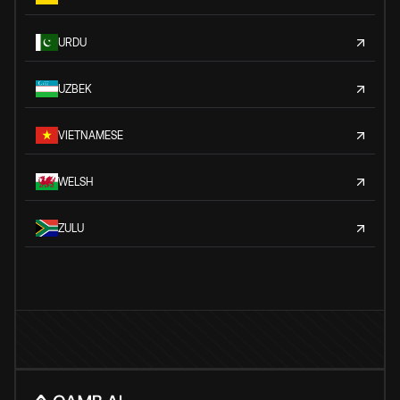
URDU
UZBEK
VIETNAMESE
WELSH
ZULU