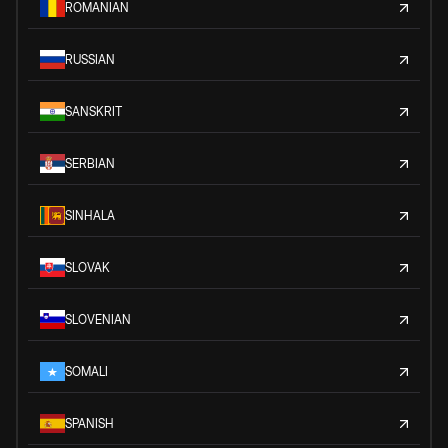
ROMANIAN
RUSSIAN
SANSKRIT
SERBIAN
SINHALA
SLOVAK
SLOVENIAN
SOMALI
SPANISH