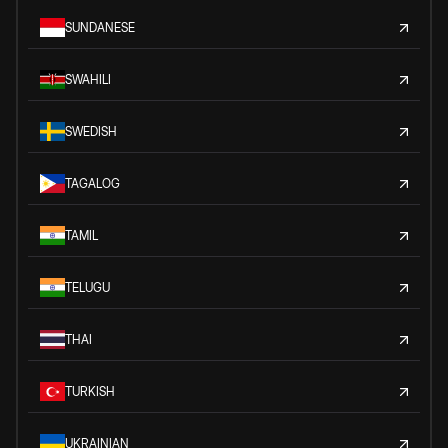
SUNDANESE
SWAHILI
SWEDISH
TAGALOG
TAMIL
TELUGU
THAI
TURKISH
UKRAINIAN