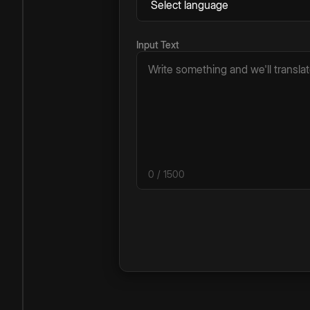
Input Text
0
/ 1500