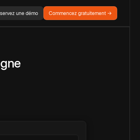
servez une démo
Commencez gratuitement →
igne