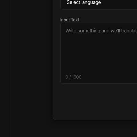
Input Text
0
/ 1500