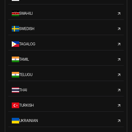
SWAHILI
SWEDISH
TAGALOG
TAMIL
TELUGU
THAI
TURKISH
UKRAINIAN