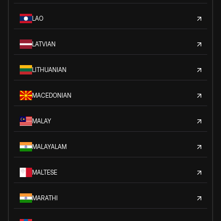
LAO
LATVIAN
LITHUANIAN
MACEDONIAN
MALAY
MALAYALAM
MALTESE
MARATHI