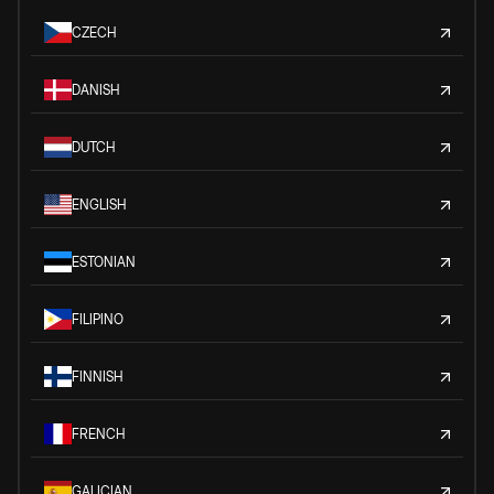
CZECH
DANISH
DUTCH
ENGLISH
ESTONIAN
FILIPINO
FINNISH
FRENCH
GALICIAN