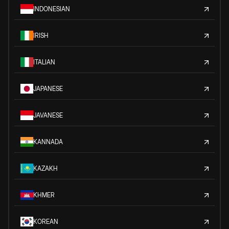
INDONESIAN
IRISH
ITALIAN
JAPANESE
JAVANESE
KANNADA
KAZAKH
KHMER
KOREAN