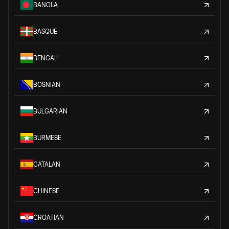
BANGLA
BASQUE
BENGALI
BOSNIAN
BULGARIAN
BURMESE
CATALAN
CHINESE
CROATIAN