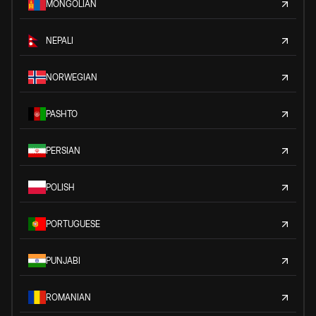
MONGOLIAN
NEPALI
NORWEGIAN
PASHTO
PERSIAN
POLISH
PORTUGUESE
PUNJABI
ROMANIAN