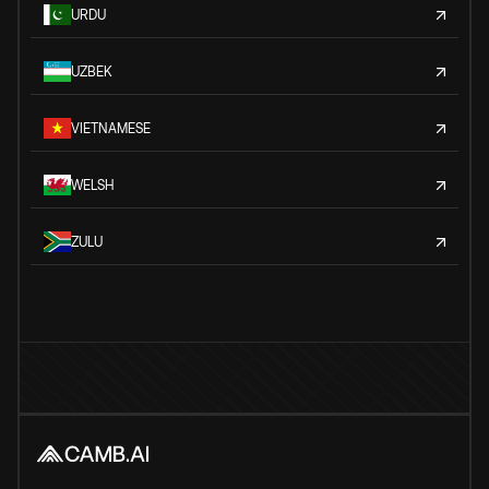
URDU
UZBEK
VIETNAMESE
WELSH
ZULU