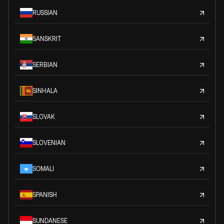
RUSSIAN
SANSKRIT
SERBIAN
SINHALA
SLOVAK
SLOVENIAN
SOMALI
SPANISH
SUNDANESE