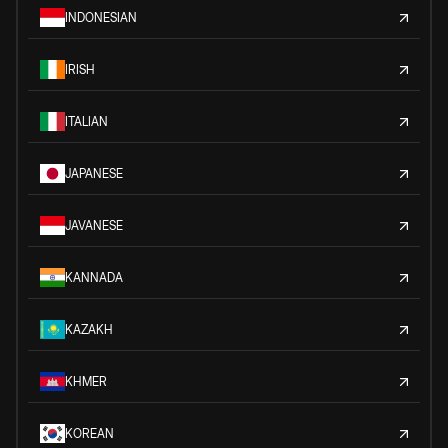
INDONESIAN
IRISH
ITALIAN
JAPANESE
JAVANESE
KANNADA
KAZAKH
KHMER
KOREAN