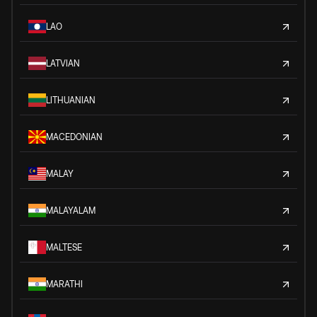
LAO
LATVIAN
LITHUANIAN
MACEDONIAN
MALAY
MALAYALAM
MALTESE
MARATHI