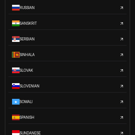
RUSSIAN
SANSKRIT
SERBIAN
SINHALA
SLOVAK
SLOVENIAN
SOMALI
SPANISH
SUNDANESE