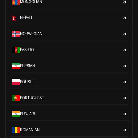
MONGOLIAN
NEPALI
NORWEGIAN
PASHTO
PERSIAN
POLISH
PORTUGUESE
PUNJABI
ROMANIAN