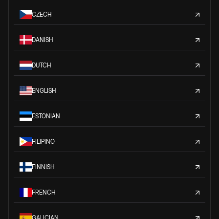
CZECH
DANISH
DUTCH
ENGLISH
ESTONIAN
FILIPINO
FINNISH
FRENCH
GALICIAN