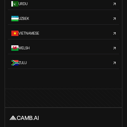
URDU
UZBEK
VIETNAMESE
WELSH
ZULU