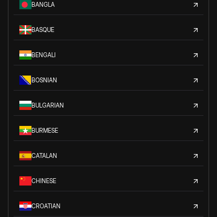
BANGLA
BASQUE
BENGALI
BOSNIAN
BULGARIAN
BURMESE
CATALAN
CHINESE
CROATIAN