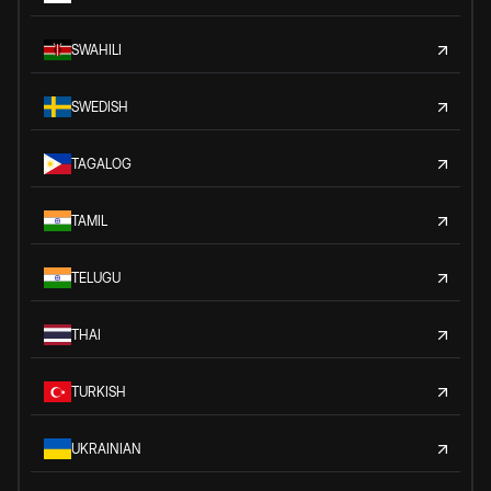
SWAHILI
SWEDISH
TAGALOG
TAMIL
TELUGU
THAI
TURKISH
UKRAINIAN