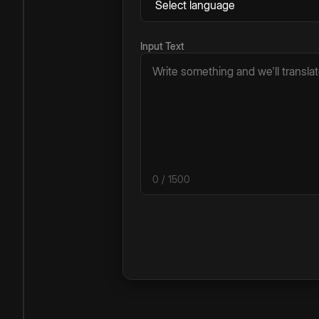
Input Text
0
/ 1500