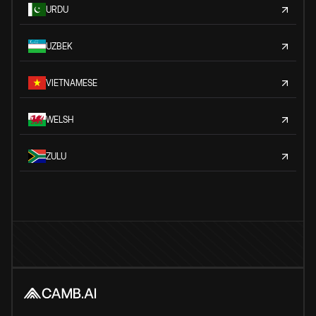
URDU
UZBEK
VIETNAMESE
WELSH
ZULU