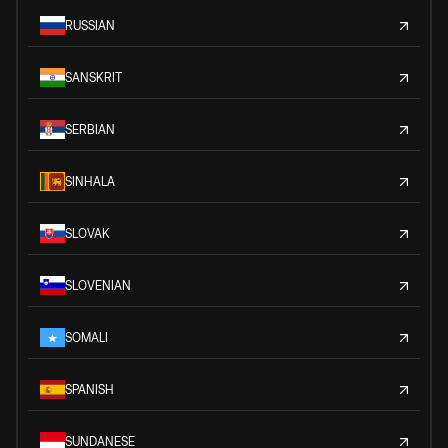
RUSSIAN
SANSKRIT
SERBIAN
SINHALA
SLOVAK
SLOVENIAN
SOMALI
SPANISH
SUNDANESE