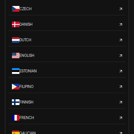
CZECH
DANISH
DUTCH
ENGLISH
ESTONIAN
FILIPINO
FINNISH
FRENCH
GALICIAN