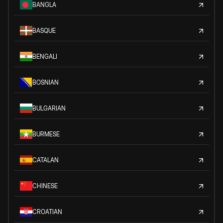
BANGLA
BASQUE
BENGALI
BOSNIAN
BULGARIAN
BURMESE
CATALAN
CHINESE
CROATIAN