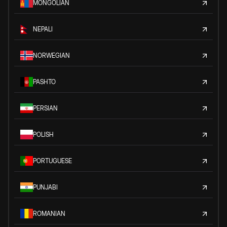
MONGOLIAN
NEPALI
NORWEGIAN
PASHTO
PERSIAN
POLISH
PORTUGUESE
PUNJABI
ROMANIAN