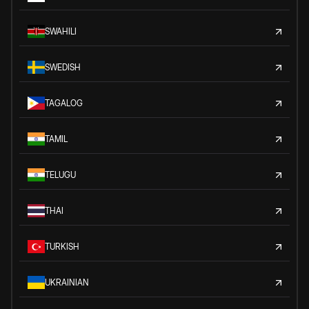
SWAHILI
SWEDISH
TAGALOG
TAMIL
TELUGU
THAI
TURKISH
UKRAINIAN