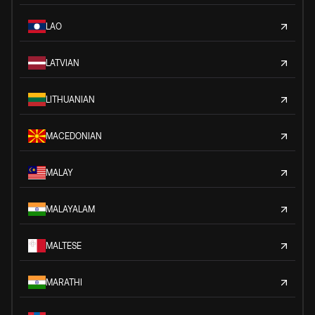
LAO
LATVIAN
LITHUANIAN
MACEDONIAN
MALAY
MALAYALAM
MALTESE
MARATHI