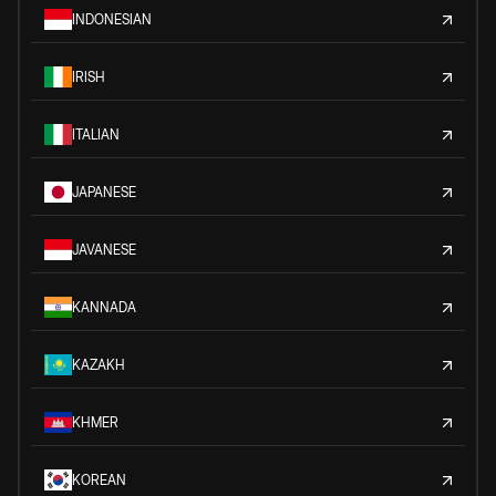
INDONESIAN
IRISH
ITALIAN
JAPANESE
JAVANESE
KANNADA
KAZAKH
KHMER
KOREAN