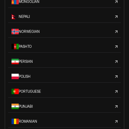
MONGOLIAN
NEPALI
NORWEGIAN
PASHTO
PERSIAN
POLISH
PORTUGUESE
PUNJABI
ROMANIAN