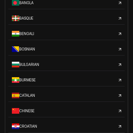
BANGLA
BASQUE
BENGALI
BOSNIAN
BULGARIAN
BURMESE
CATALAN
CHINESE
CROATIAN