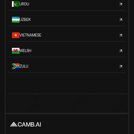
URDU
UZBEK
VIETNAMESE
WELSH
ZULU