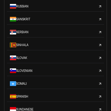
RUSSIAN
SANSKRIT
SERBIAN
SINHALA
SLOVAK
SLOVENIAN
SOMALI
SPANISH
SUNDANESE