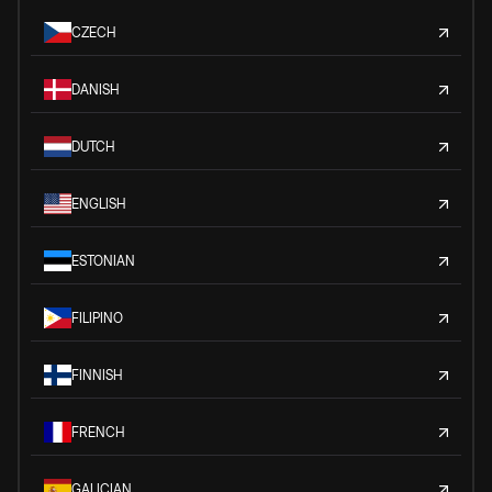
CZECH
DANISH
DUTCH
ENGLISH
ESTONIAN
FILIPINO
FINNISH
FRENCH
GALICIAN