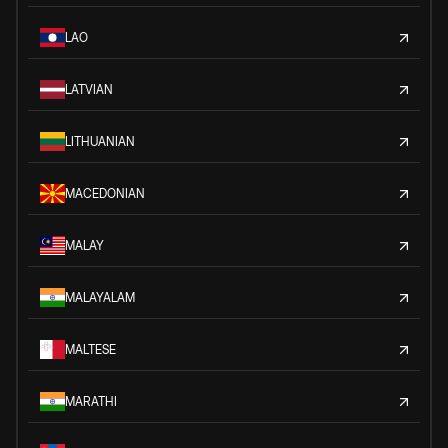
LAO
LATVIAN
LITHUANIAN
MACEDONIAN
MALAY
MALAYALAM
MALTESE
MARATHI