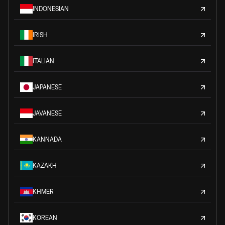
INDONESIAN
IRISH
ITALIAN
JAPANESE
JAVANESE
KANNADA
KAZAKH
KHMER
KOREAN