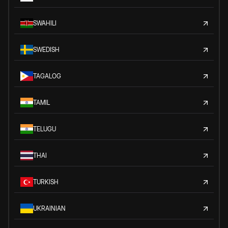
SWAHILI
SWEDISH
TAGALOG
TAMIL
TELUGU
THAI
TURKISH
UKRAINIAN