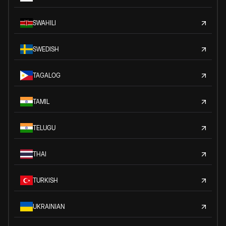
SWAHILI
SWEDISH
TAGALOG
TAMIL
TELUGU
THAI
TURKISH
UKRAINIAN