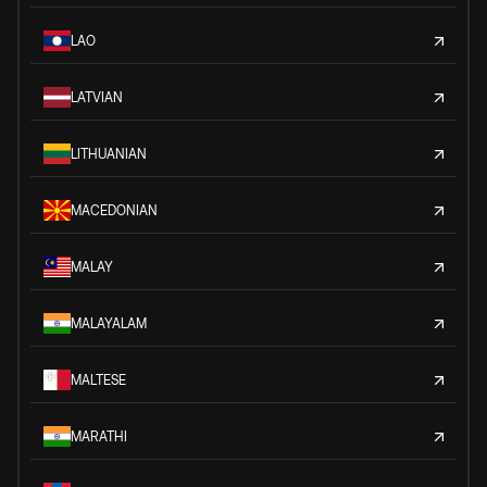
LAO
LATVIAN
LITHUANIAN
MACEDONIAN
MALAY
MALAYALAM
MALTESE
MARATHI