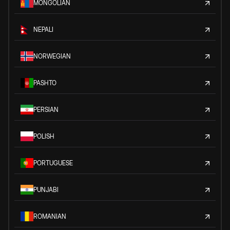
MONGOLIAN
NEPALI
NORWEGIAN
PASHTO
PERSIAN
POLISH
PORTUGUESE
PUNJABI
ROMANIAN