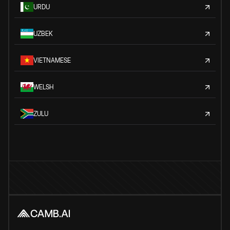
URDU
UZBEK
VIETNAMESE
WELSH
ZULU