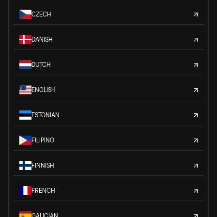
CZECH
DANISH
DUTCH
ENGLISH
ESTONIAN
FILIPINO
FINNISH
FRENCH
GALICIAN