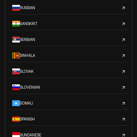
RUSSIAN
SANSKRIT
SERBIAN
SINHALA
SLOVAK
SLOVENIAN
SOMALI
SPANISH
SUNDANESE