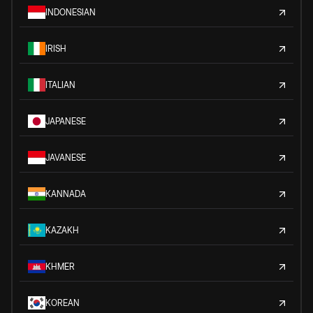
INDONESIAN
IRISH
ITALIAN
JAPANESE
JAVANESE
KANNADA
KAZAKH
KHMER
KOREAN