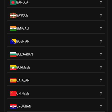
BANGLA
BASQUE
BENGALI
BOSNIAN
BULGARIAN
BURMESE
CATALAN
CHINESE
CROATIAN