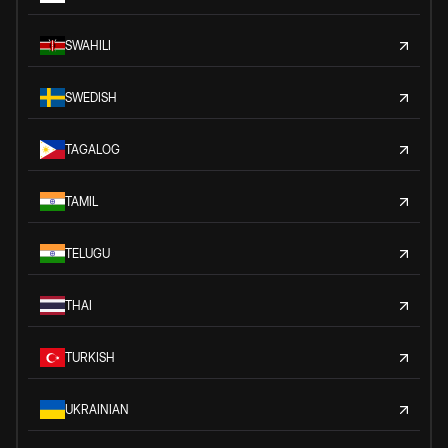
SWAHILI
SWEDISH
TAGALOG
TAMIL
TELUGU
THAI
TURKISH
UKRAINIAN