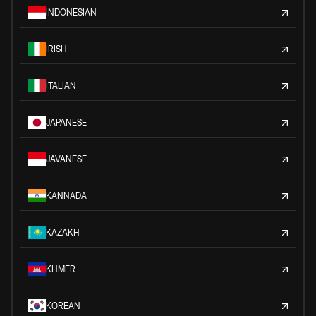
INDONESIAN
IRISH
ITALIAN
JAPANESE
JAVANESE
KANNADA
KAZAKH
KHMER
KOREAN