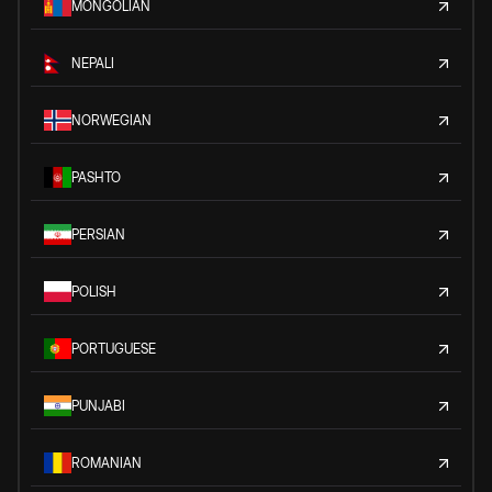
MONGOLIAN
NEPALI
NORWEGIAN
PASHTO
PERSIAN
POLISH
PORTUGUESE
PUNJABI
ROMANIAN