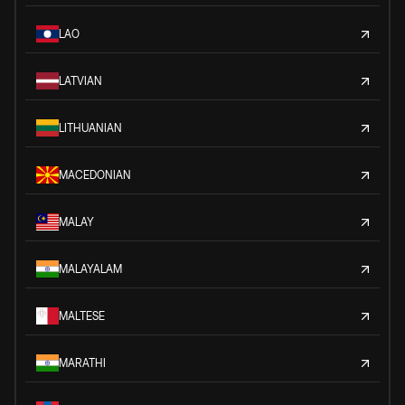
LAO
LATVIAN
LITHUANIAN
MACEDONIAN
MALAY
MALAYALAM
MALTESE
MARATHI