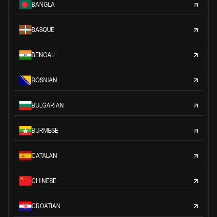
BANGLA
BASQUE
BENGALI
BOSNIAN
BULGARIAN
BURMESE
CATALAN
CHINESE
CROATIAN