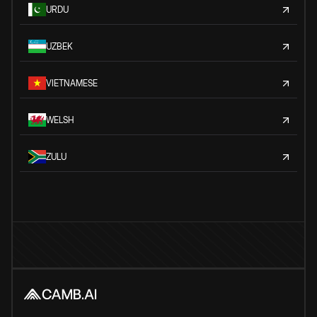
URDU
UZBEK
VIETNAMESE
WELSH
ZULU