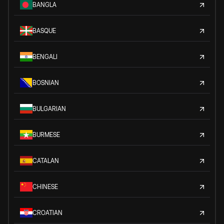
BANGLA
BASQUE
BENGALI
BOSNIAN
BULGARIAN
BURMESE
CATALAN
CHINESE
CROATIAN