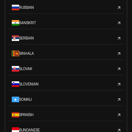
RUSSIAN
SANSKRIT
SERBIAN
SINHALA
SLOVAK
SLOVENIAN
SOMALI
SPANISH
SUNDANESE