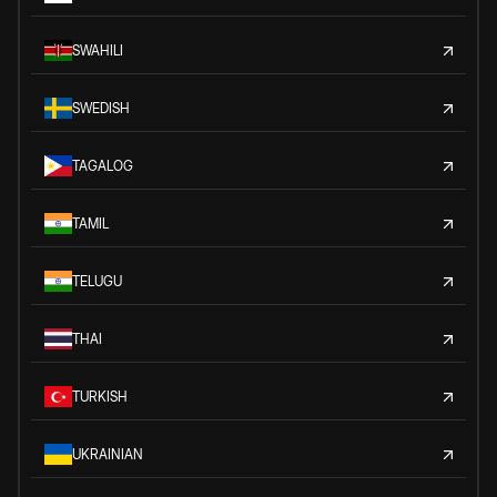
SWAHILI
SWEDISH
TAGALOG
TAMIL
TELUGU
THAI
TURKISH
UKRAINIAN