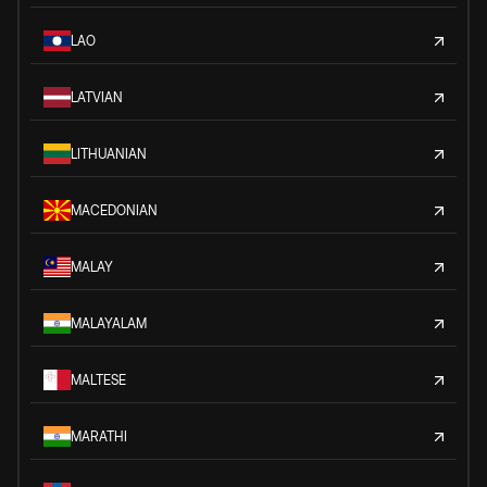
LAO
LATVIAN
LITHUANIAN
MACEDONIAN
MALAY
MALAYALAM
MALTESE
MARATHI