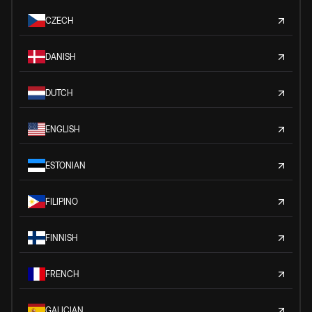
CZECH
DANISH
DUTCH
ENGLISH
ESTONIAN
FILIPINO
FINNISH
FRENCH
GALICIAN