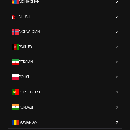
MONGOLIAN
NEPALI
NORWEGIAN
PASHTO
PERSIAN
POLISH
PORTUGUESE
PUNJABI
ROMANIAN