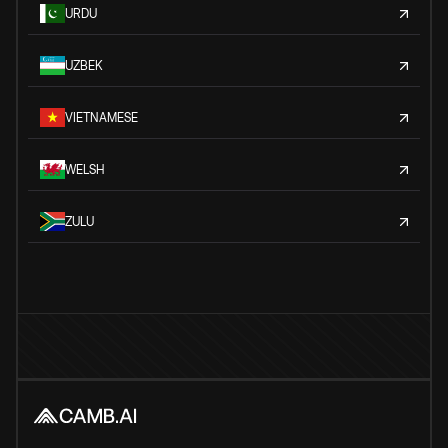
URDU
UZBEK
VIETNAMESE
WELSH
ZULU