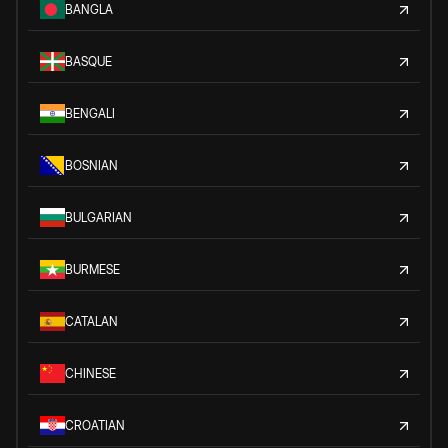
BANGLA
BASQUE
BENGALI
BOSNIAN
BULGARIAN
BURMESE
CATALAN
CHINESE
CROATIAN