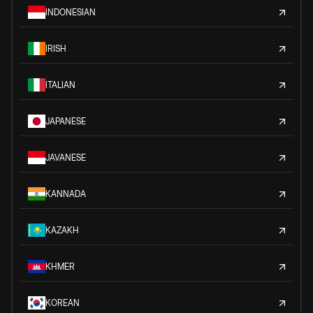
INDONESIAN
IRISH
ITALIAN
JAPANESE
JAVANESE
KANNADA
KAZAKH
KHMER
KOREAN