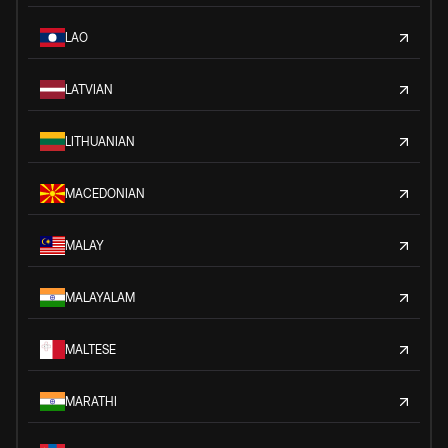
LAO
LATVIAN
LITHUANIAN
MACEDONIAN
MALAY
MALAYALAM
MALTESE
MARATHI