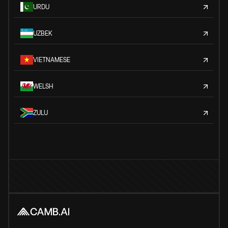
URDU
UZBEK
VIETNAMESE
WELSH
ZULU