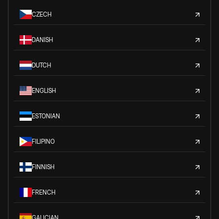
CZECH
DANISH
DUTCH
ENGLISH
ESTONIAN
FILIPINO
FINNISH
FRENCH
GALICIAN