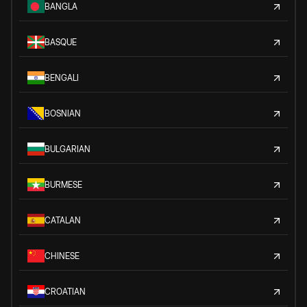
BANGLA
BASQUE
BENGALI
BOSNIAN
BULGARIAN
BURMESE
CATALAN
CHINESE
CROATIAN