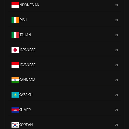
INDONESIAN
IRISH
ITALIAN
JAPANESE
JAVANESE
KANNADA
KAZAKH
KHMER
KOREAN