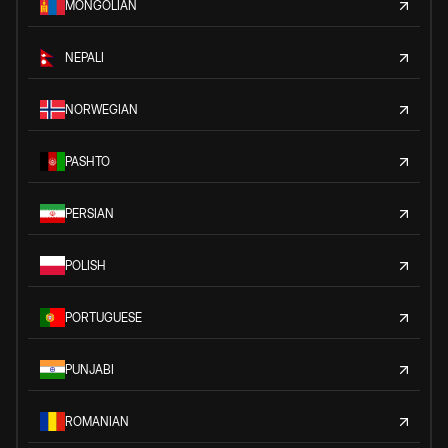
MONGOLIAN
NEPALI
NORWEGIAN
PASHTO
PERSIAN
POLISH
PORTUGUESE
PUNJABI
ROMANIAN