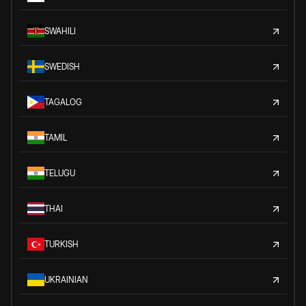
SWAHILI
SWEDISH
TAGALOG
TAMIL
TELUGU
THAI
TURKISH
UKRAINIAN