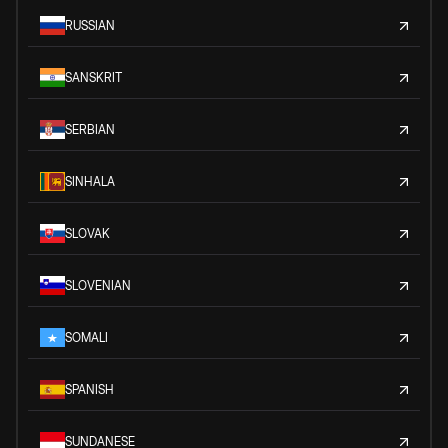
RUSSIAN
SANSKRIT
SERBIAN
SINHALA
SLOVAK
SLOVENIAN
SOMALI
SPANISH
SUNDANESE