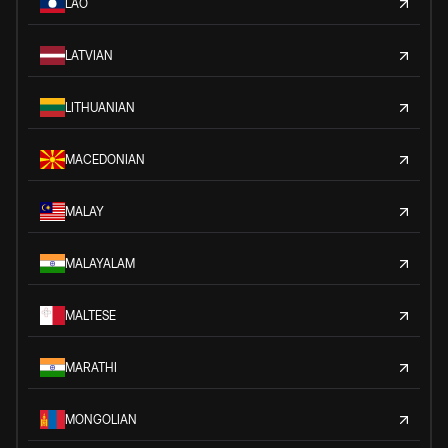
LAO
LATVIAN
LITHUANIAN
MACEDONIAN
MALAY
MALAYALAM
MALTESE
MARATHI
MONGOLIAN