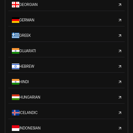
GEORGIAN
GERMAN
GREEK
GUJARATI
HEBREW
HINDI
HUNGARIAN
ICELANDIC
INDONESIAN