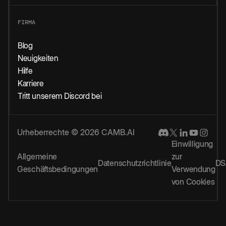
FIRMA
Blog
Neuigkeiten
Hilfe
Karriere
Tritt unserem Discord bei
Urheberrechte © 2026 CAMB.AI
Einwilligung
Allgemeine
zur
Datenschutzrichtlinie
DS
Geschäftsbedingungen
Verwendung
von Cookies