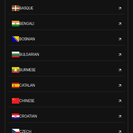
BASQUE
BENGALI
BOSNIAN
BULGARIAN
BURMESE
CATALAN
CHINESE
CROATIAN
CZECH