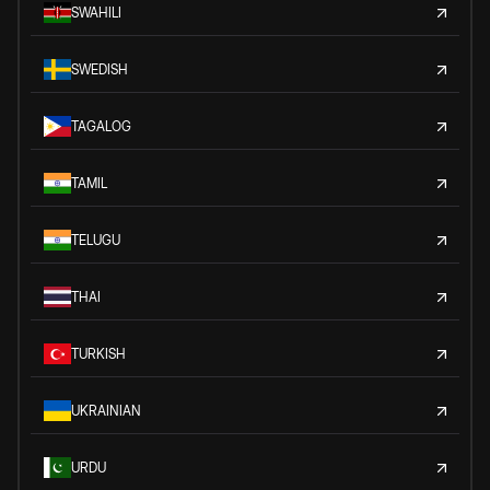
SWAHILI
SWEDISH
TAGALOG
TAMIL
TELUGU
THAI
TURKISH
UKRAINIAN
URDU