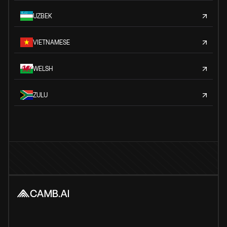
UZBEK
VIETNAMESE
WELSH
ZULU