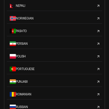
NEPALI
NORWEGIAN
PASHTO
PERSIAN
POLISH
PORTUGUESE
PUNJABI
ROMANIAN
RUSSIAN