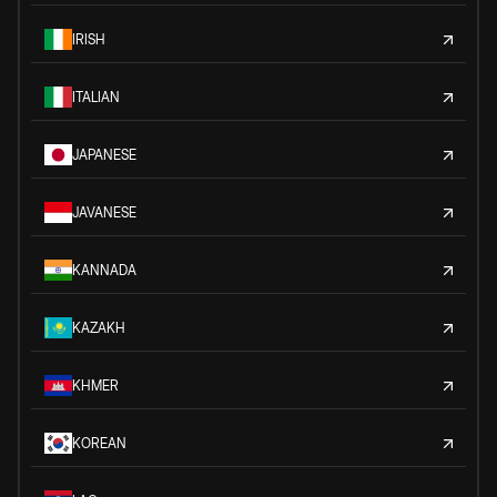
IRISH
ITALIAN
JAPANESE
JAVANESE
KANNADA
KAZAKH
KHMER
KOREAN