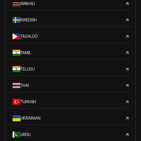
SWAHILI
SWEDISH
TAGALOG
TAMIL
TELUGU
THAI
TURKISH
UKRAINIAN
URDU