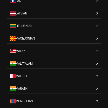
LAO
LATVIAN
LITHUANIAN
MACEDONIAN
MALAY
MALAYALAM
MALTESE
MARATHI
MONGOLIAN