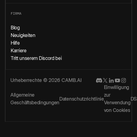
FIRMA
Blog
Neuigkeiten
Hilfe
Karriere
Tritt unserem Discord bei
Urheberrechte © 2026 CAMB.AI
Einwilligung
Allgemeine
zur
Datenschutzrichtlinie
DS
Geschäftsbedingungen
Verwendung
von Cookies