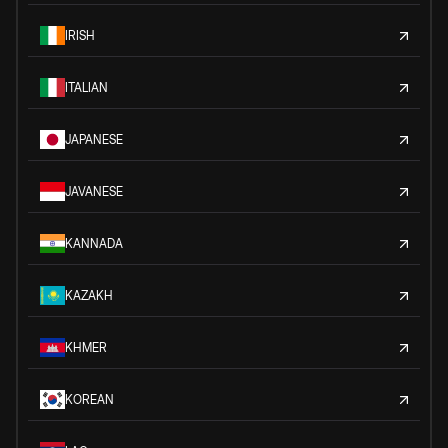
IRISH
ITALIAN
JAPANESE
JAVANESE
KANNADA
KAZAKH
KHMER
KOREAN