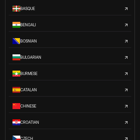
BASQUE
BENGALI
BOSNIAN
BULGARIAN
BURMESE
CATALAN
CHINESE
CROATIAN
CZECH