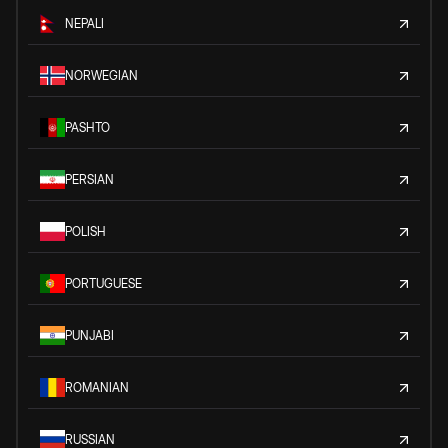
NEPALI
NORWEGIAN
PASHTO
PERSIAN
POLISH
PORTUGUESE
PUNJABI
ROMANIAN
RUSSIAN