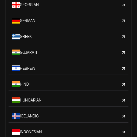
GEORGIAN
GERMAN
GREEK
GUJARATI
HEBREW
HINDI
HUNGARIAN
ICELANDIC
INDONESIAN