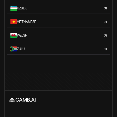
UZBEK
VIETNAMESE
WELSH
ZULU