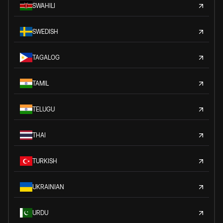
SWAHILI
SWEDISH
TAGALOG
TAMIL
TELUGU
THAI
TURKISH
UKRAINIAN
URDU