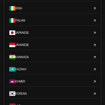
IRISH
ITALIAN
JAPANESE
JAVANESE
KANNADA
KAZAKH
KHMER
KOREAN