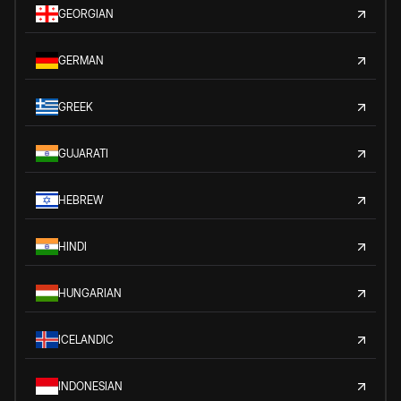
GEORGIAN
GERMAN
GREEK
GUJARATI
HEBREW
HINDI
HUNGARIAN
ICELANDIC
INDONESIAN