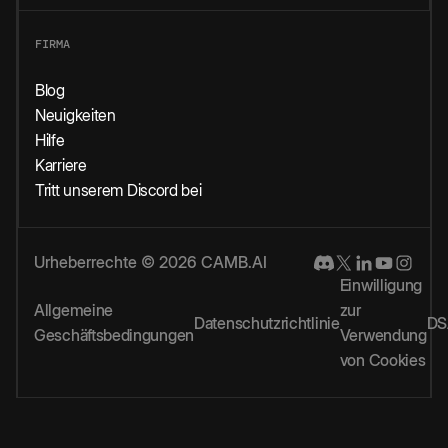
FIRMA
Blog
Neuigkeiten
Hilfe
Karriere
Tritt unserem Discord bei
Urheberrechte © 2026 CAMB.AI
Einwilligung
Allgemeine
zur
Datenschutzrichtlinie
DS
Geschäftsbedingungen
Verwendung
von Cookies