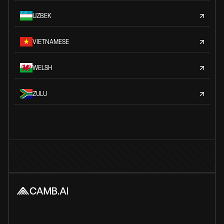
UZBEK
VIETNAMESE
WELSH
ZULU