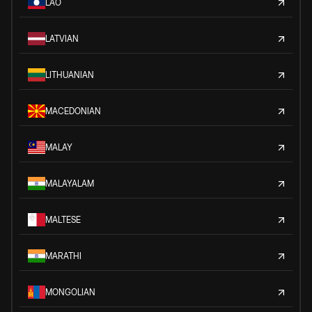
LAO
LATVIAN
LITHUANIAN
MACEDONIAN
MALAY
MALAYALAM
MALTESE
MARATHI
MONGOLIAN