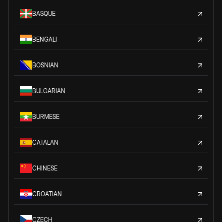
BASQUE
BENGALI
BOSNIAN
BULGARIAN
BURMESE
CATALAN
CHINESE
CROATIAN
CZECH