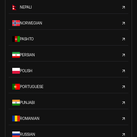
NEPALI
NORWEGIAN
PASHTO
PERSIAN
POLISH
PORTUGUESE
PUNJABI
ROMANIAN
RUSSIAN