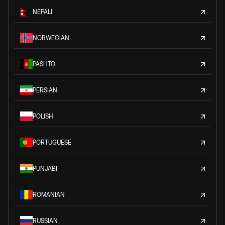
NEPALI
NORWEGIAN
PASHTO
PERSIAN
POLISH
PORTUGUESE
PUNJABI
ROMANIAN
RUSSIAN