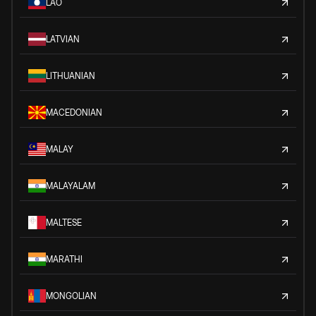
LAO
LATVIAN
LITHUANIAN
MACEDONIAN
MALAY
MALAYALAM
MALTESE
MARATHI
MONGOLIAN