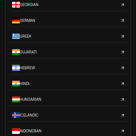
GEORGIAN
GERMAN
GREEK
GUJARATI
HEBREW
HINDI
HUNGARIAN
ICELANDIC
INDONESIAN