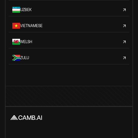
UZBEK
VIETNAMESE
WELSH
ZULU