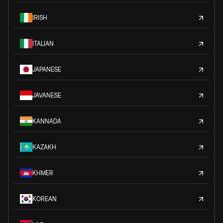
IRISH
ITALIAN
JAPANESE
JAVANESE
KANNADA
KAZAKH
KHMER
KOREAN