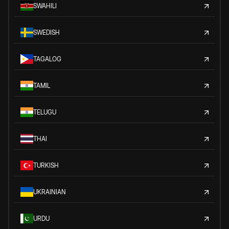
SWAHILI
SWEDISH
TAGALOG
TAMIL
TELUGU
THAI
TURKISH
UKRAINIAN
URDU