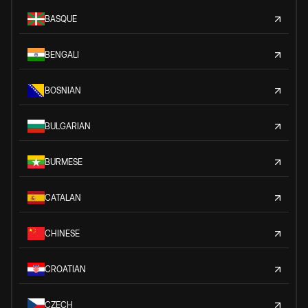
BASQUE
BENGALI
BOSNIAN
BULGARIAN
BURMESE
CATALAN
CHINESE
CROATIAN
CZECH