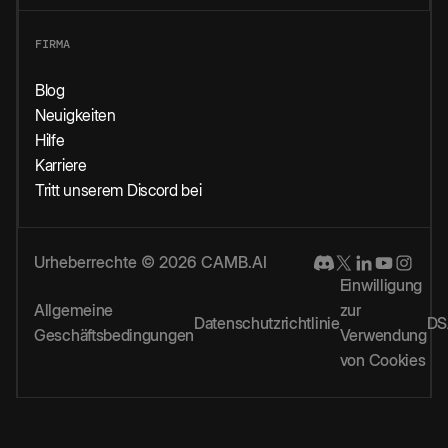
FIRMA
Blog
Neuigkeiten
Hilfe
Karriere
Tritt unserem Discord bei
Urheberrechte © 2026 CAMB.AI
Einwilligung
Allgemeine
zur
Datenschutzrichtlinie
DS
Geschäftsbedingungen
Verwendung
von Cookies