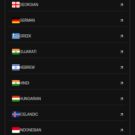
GEORGIAN
GERMAN
GREEK
GUJARATI
HEBREW
HINDI
HUNGARIAN
ICELANDIC
INDONESIAN