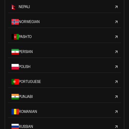
NEPALI
NORWEGIAN
PASHTO
PERSIAN
POLISH
PORTUGUESE
PUNJABI
ROMANIAN
RUSSIAN