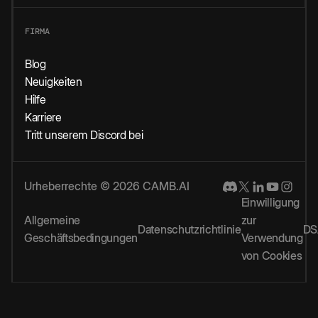
FIRMA
Blog
Neuigkeiten
Hilfe
Karriere
Tritt unserem Discord bei
Urheberrechte © 2026 CAMB.AI
Einwilligung
Allgemeine
zur
Datenschutzrichtlinie
DS
Geschäftsbedingungen
Verwendung
von Cookies