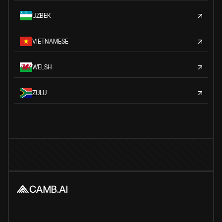
UZBEK
VIETNAMESE
WELSH
ZULU