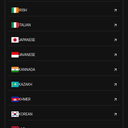
IRISH
ITALIAN
JAPANESE
JAVANESE
KANNADA
KAZAKH
KHMER
KOREAN