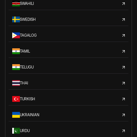
SWAHILI
SWEDISH
TAGALOG
TAMIL
TELUGU
THAI
TURKISH
UKRAINIAN
URDU