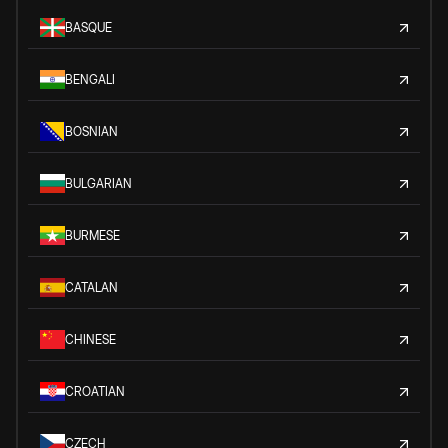
BASQUE
BENGALI
BOSNIAN
BULGARIAN
BURMESE
CATALAN
CHINESE
CROATIAN
CZECH