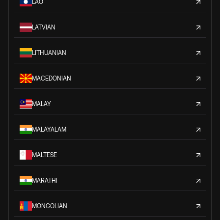
LAO
LATVIAN
LITHUANIAN
MACEDONIAN
MALAY
MALAYALAM
MALTESE
MARATHI
MONGOLIAN