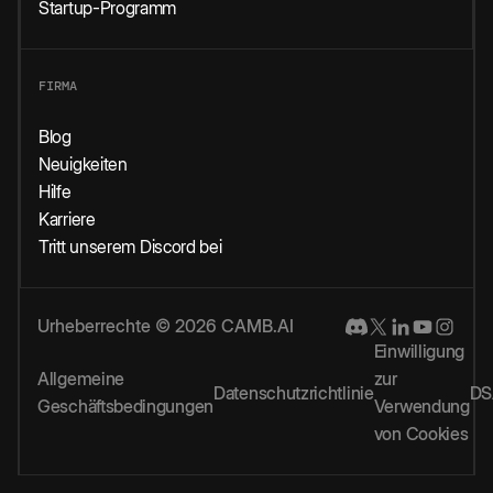
Startup-Programm
FIRMA
Blog
Neuigkeiten
Hilfe
Karriere
Tritt unserem Discord bei
Urheberrechte © 2026 CAMB.AI
Einwilligung
Allgemeine
zur
Datenschutzrichtlinie
DS
Geschäftsbedingungen
Verwendung
von Cookies