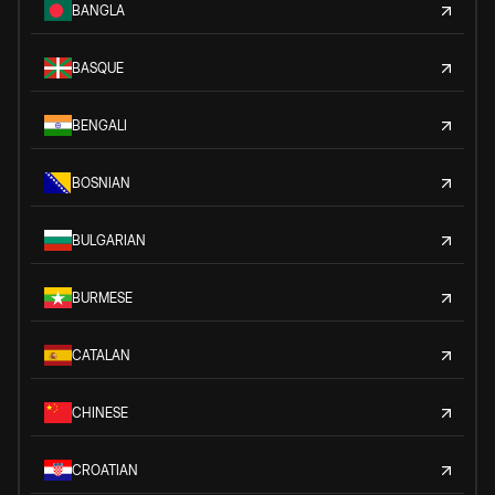
BANGLA
BASQUE
BENGALI
BOSNIAN
BULGARIAN
BURMESE
CATALAN
CHINESE
CROATIAN