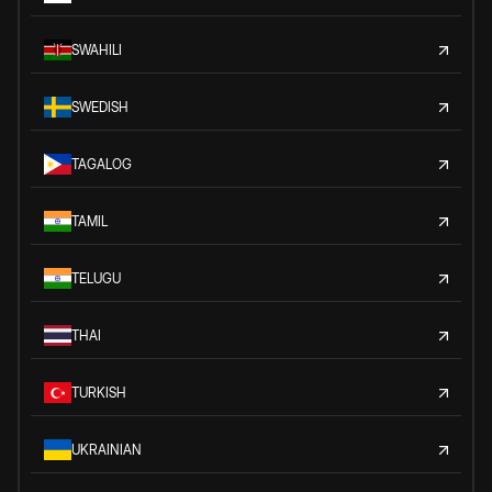
SWAHILI
SWEDISH
TAGALOG
TAMIL
TELUGU
THAI
TURKISH
UKRAINIAN