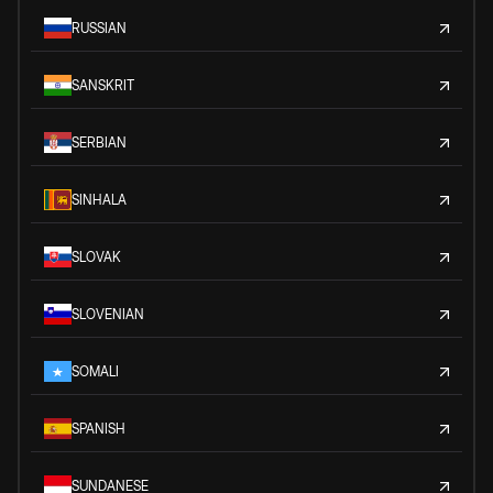
RUSSIAN
SANSKRIT
SERBIAN
SINHALA
SLOVAK
SLOVENIAN
SOMALI
SPANISH
SUNDANESE