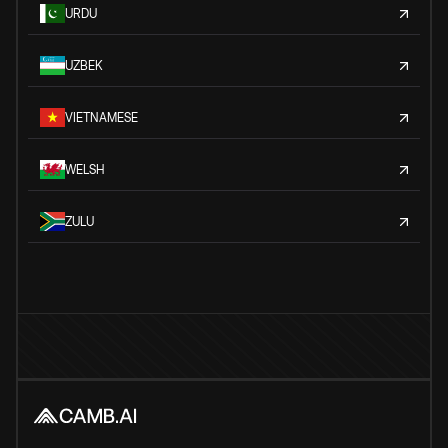
URDU
UZBEK
VIETNAMESE
WELSH
ZULU