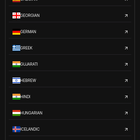
GEORGIAN
GERMAN
GREEK
GUJARATI
HEBREW
HINDI
HUNGARIAN
ICELANDIC