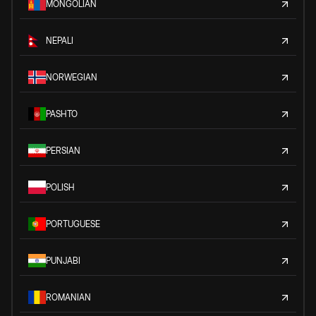
MONGOLIAN
NEPALI
NORWEGIAN
PASHTO
PERSIAN
POLISH
PORTUGUESE
PUNJABI
ROMANIAN