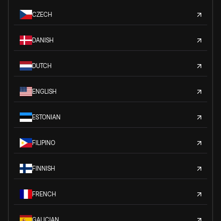
CZECH
DANISH
DUTCH
ENGLISH
ESTONIAN
FILIPINO
FINNISH
FRENCH
GALICIAN