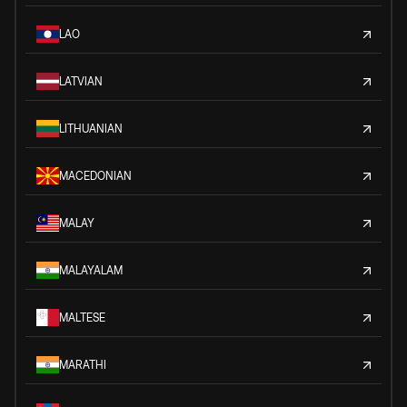
LAO
LATVIAN
LITHUANIAN
MACEDONIAN
MALAY
MALAYALAM
MALTESE
MARATHI