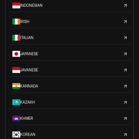
INDONESIAN
IRISH
ITALIAN
JAPANESE
JAVANESE
KANNADA
KAZAKH
KHMER
KOREAN