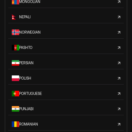
MONGOLIAN
NEPALI
NORWEGIAN
PASHTO
PERSIAN
POLISH
PORTUGUESE
PUNJABI
ROMANIAN