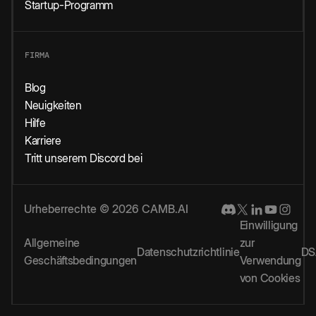
Startup-Programm
FIRMA
Blog
Neuigkeiten
Hilfe
Karriere
Tritt unserem Discord bei
Urheberrechte © 2026 CAMB.AI
Einwilligung
Allgemeine
zur
Datenschutzrichtlinie
DS
Geschäftsbedingungen
Verwendung
von Cookies