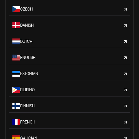
CZECH
DANISH
DUTCH
ENGLISH
ESTONIAN
FILIPINO
FINNISH
FRENCH
GALICIAN