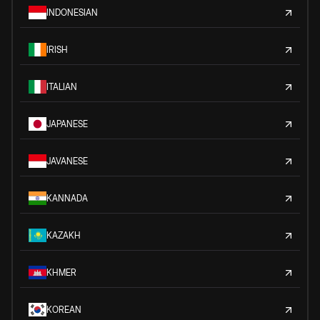
INDONESIAN
IRISH
ITALIAN
JAPANESE
JAVANESE
KANNADA
KAZAKH
KHMER
KOREAN