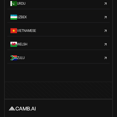
URDU
UZBEK
VIETNAMESE
WELSH
ZULU