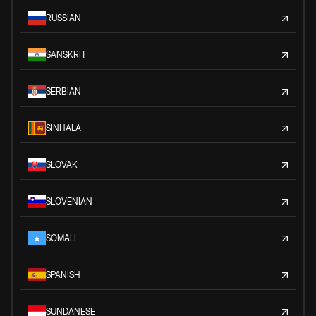
RUSSIAN
SANSKRIT
SERBIAN
SINHALA
SLOVAK
SLOVENIAN
SOMALI
SPANISH
SUNDANESE