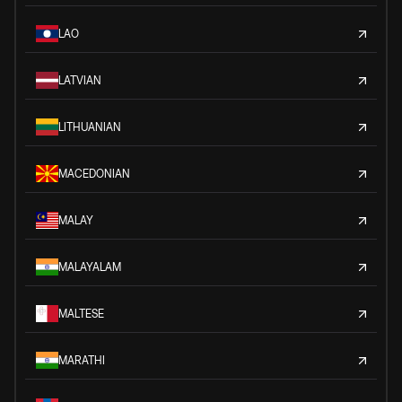
LAO
LATVIAN
LITHUANIAN
MACEDONIAN
MALAY
MALAYALAM
MALTESE
MARATHI