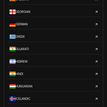
GEORGIAN
GERMAN
GREEK
GUJARATI
HEBREW
HINDI
HUNGARIAN
ICELANDIC