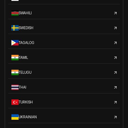
SWAHILI
SWEDISH
TAGALOG
TAMIL
TELUGU
THAI
TURKISH
UKRAINIAN