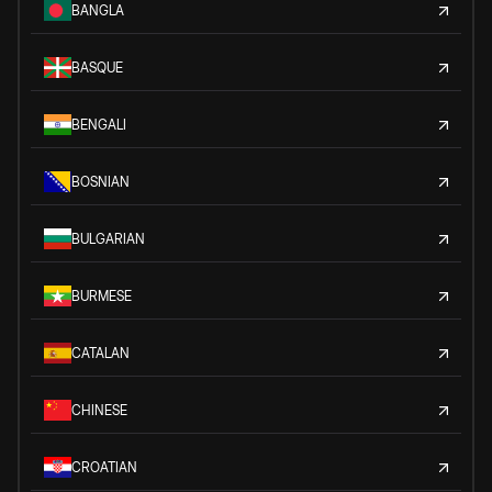
BANGLA
BASQUE
BENGALI
BOSNIAN
BULGARIAN
BURMESE
CATALAN
CHINESE
CROATIAN