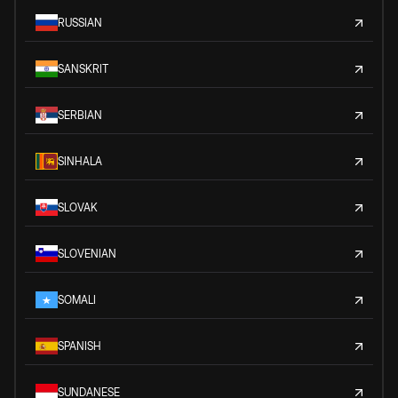
RUSSIAN
SANSKRIT
SERBIAN
SINHALA
SLOVAK
SLOVENIAN
SOMALI
SPANISH
SUNDANESE