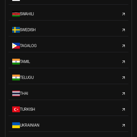
SWAHILI
SWEDISH
TAGALOG
TAMIL
TELUGU
THAI
TURKISH
UKRAINIAN