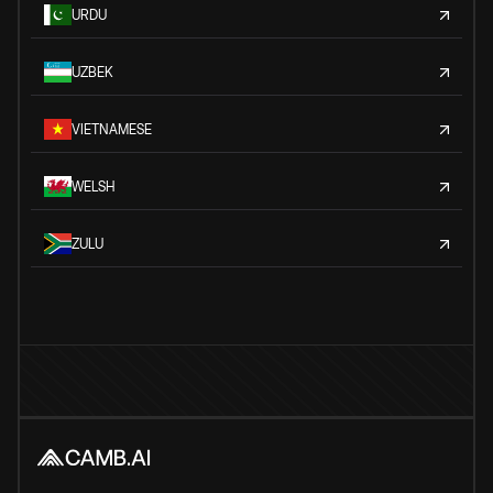
URDU
UZBEK
VIETNAMESE
WELSH
ZULU