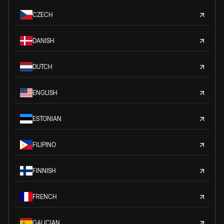
CZECH
DANISH
DUTCH
ENGLISH
ESTONIAN
FILIPINO
FINNISH
FRENCH
GALICIAN