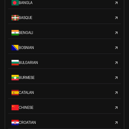
BANGLA
BASQUE
BENGALI
BOSNIAN
BULGARIAN
BURMESE
CATALAN
CHINESE
CROATIAN