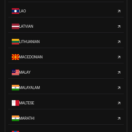
LAO
LATVIAN
LITHUANIAN
MACEDONIAN
MALAY
MALAYALAM
MALTESE
MARATHI