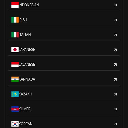
INDONESIAN
IRISH
ITALIAN
JAPANESE
JAVANESE
KANNADA
KAZAKH
KHMER
KOREAN