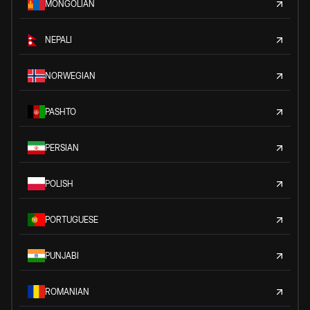
MONGOLIAN
NEPALI
NORWEGIAN
PASHTO
PERSIAN
POLISH
PORTUGUESE
PUNJABI
ROMANIAN