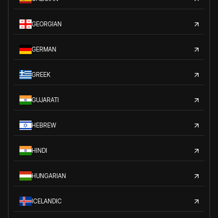
GEORGIAN
GERMAN
GREEK
GUJARATI
HEBREW
HINDI
HUNGARIAN
ICELANDIC