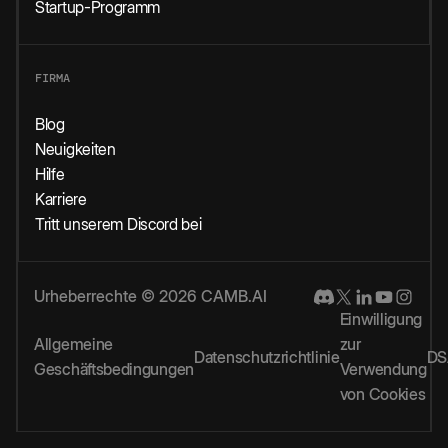
Startup-Programm
FIRMA
Blog
Neuigkeiten
Hilfe
Karriere
Tritt unserem Discord bei
Urheberrechte © 2026 CAMB.AI
Einwilligung
Allgemeine
zur
Datenschutzrichtlinie
DS
Geschäftsbedingungen
Verwendung
von Cookies