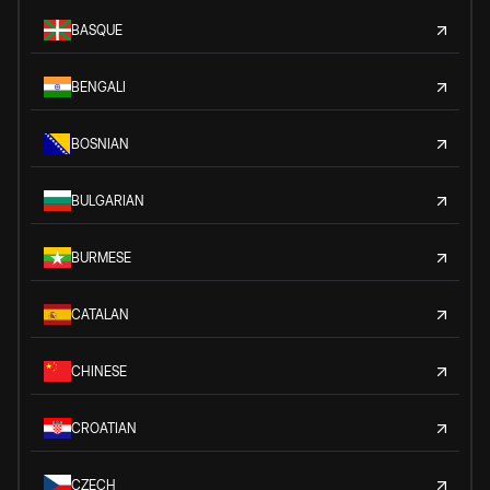
BASQUE
BENGALI
BOSNIAN
BULGARIAN
BURMESE
CATALAN
CHINESE
CROATIAN
CZECH