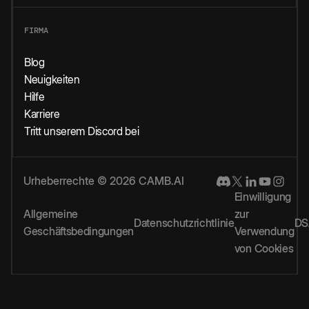
FIRMA
Blog
Neuigkeiten
Hilfe
Karriere
Tritt unserem Discord bei
Urheberrechte © 2026 CAMB.AI
Einwilligung
Allgemeine
zur
Datenschutzrichtlinie
DS
Geschäftsbedingungen
Verwendung
von Cookies