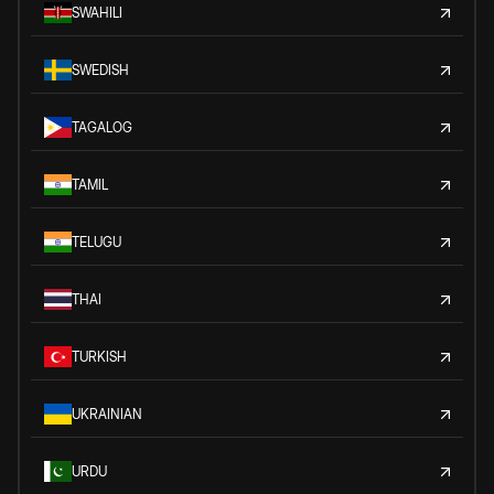
SWAHILI
SWEDISH
TAGALOG
TAMIL
TELUGU
THAI
TURKISH
UKRAINIAN
URDU