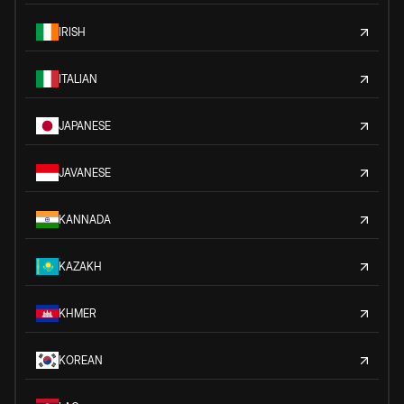
IRISH
ITALIAN
JAPANESE
JAVANESE
KANNADA
KAZAKH
KHMER
KOREAN