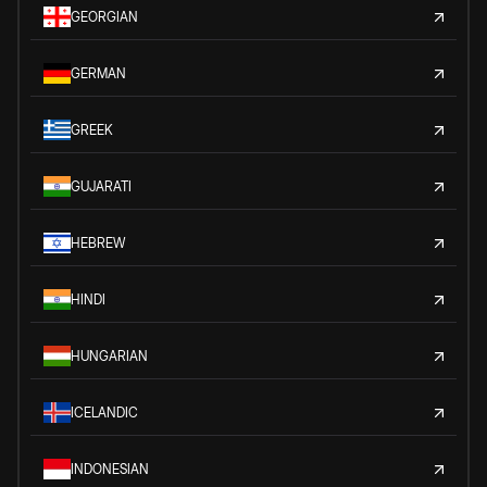
GEORGIAN
GERMAN
GREEK
GUJARATI
HEBREW
HINDI
HUNGARIAN
ICELANDIC
INDONESIAN