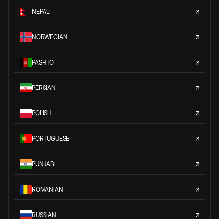
NEPALI
NORWEGIAN
PASHTO
PERSIAN
POLISH
PORTUGUESE
PUNJABI
ROMANIAN
RUSSIAN