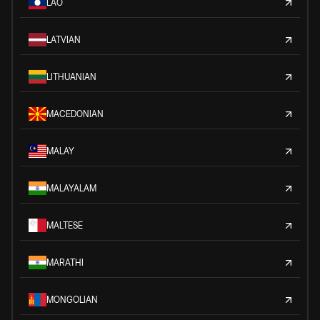
LAO
LATVIAN
LITHUANIAN
MACEDONIAN
MALAY
MALAYALAM
MALTESE
MARATHI
MONGOLIAN