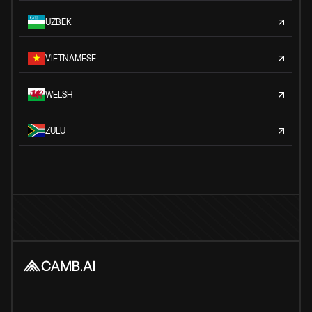
UZBEK
VIETNAMESE
WELSH
ZULU