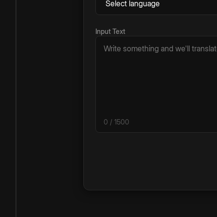
Input Text
0
/ 1500