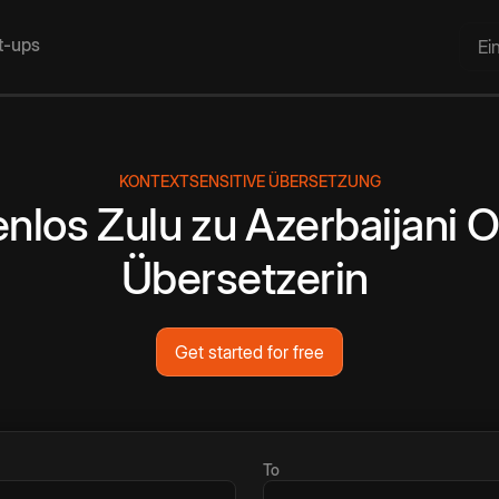
rt-ups
Ei
KONTEXTSENSITIVE ÜBERSETZUNG
enlos
Zulu
zu
Azerbaijani
O
Übersetzerin
Get started for free
To