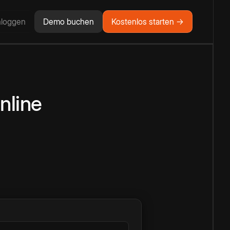
nloggen
Demo buchen
Kostenlos starten →
nline