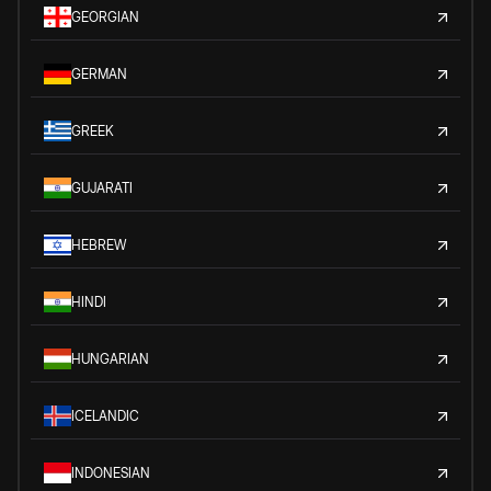
GEORGIAN
GERMAN
GREEK
GUJARATI
HEBREW
HINDI
HUNGARIAN
ICELANDIC
INDONESIAN