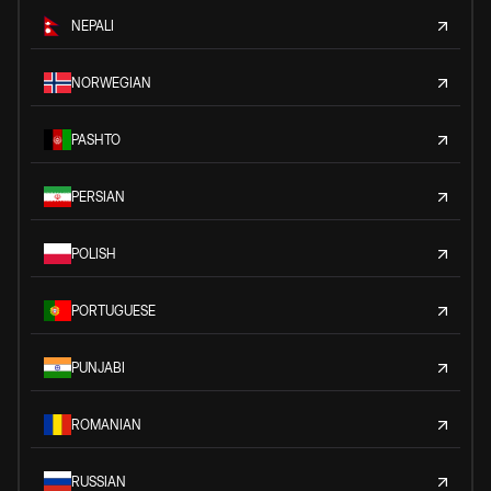
NEPALI
NORWEGIAN
PASHTO
PERSIAN
POLISH
PORTUGUESE
PUNJABI
ROMANIAN
RUSSIAN