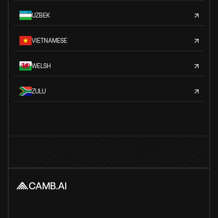
UZBEK
VIETNAMESE
WELSH
ZULU