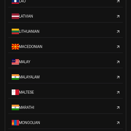
LAO
LATVIAN
LITHUANIAN
MACEDONIAN
MALAY
MALAYALAM
MALTESE
MARATHI
MONGOLIAN