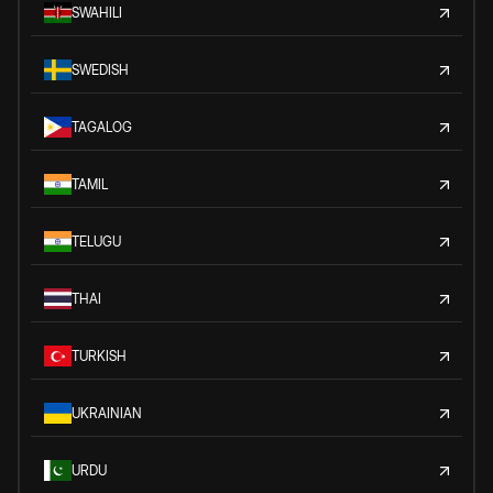
SWAHILI
SWEDISH
TAGALOG
TAMIL
TELUGU
THAI
TURKISH
UKRAINIAN
URDU