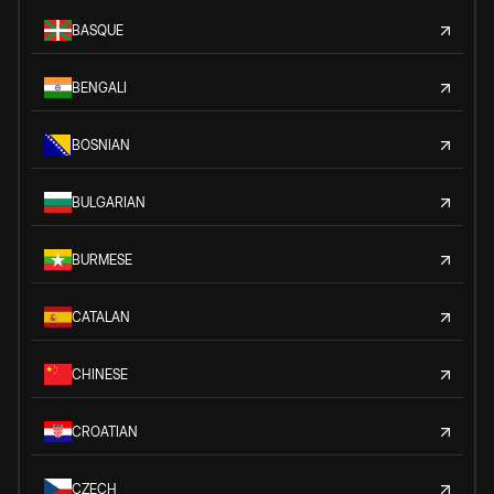
BASQUE
BENGALI
BOSNIAN
BULGARIAN
BURMESE
CATALAN
CHINESE
CROATIAN
CZECH