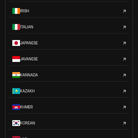
IRISH
ITALIAN
JAPANESE
JAVANESE
KANNADA
KAZAKH
KHMER
KOREAN