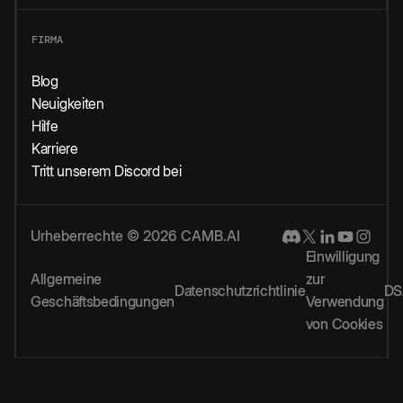
FIRMA
Blog
Neuigkeiten
Hilfe
Karriere
Tritt unserem Discord bei
Urheberrechte © 2026 CAMB.AI
Einwilligung
Allgemeine
zur
Datenschutzrichtlinie
DS
Geschäftsbedingungen
Verwendung
von Cookies