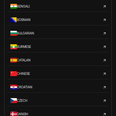
BENGALI
BOSNIAN
BULGARIAN
BURMESE
CATALAN
CHINESE
CROATIAN
CZECH
DANISH