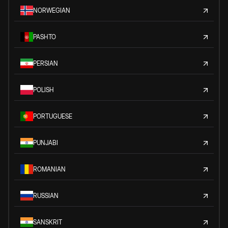
NORWEGIAN
PASHTO
PERSIAN
POLISH
PORTUGUESE
PUNJABI
ROMANIAN
RUSSIAN
SANSKRIT