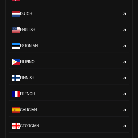
DUTCH
ENGLISH
ESTONIAN
FILIPINO
FINNISH
FRENCH
GALICIAN
GEORGIAN