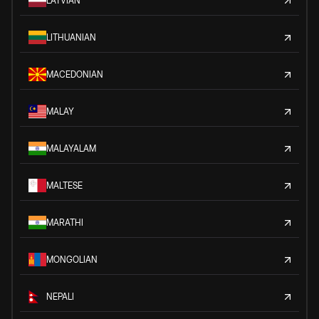
LATVIAN
LITHUANIAN
MACEDONIAN
MALAY
MALAYALAM
MALTESE
MARATHI
MONGOLIAN
NEPALI