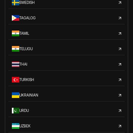
SWEDISH
TAGALOG
TAMIL
TELUGU
THAI
TURKISH
UKRAINIAN
URDU
UZBEK