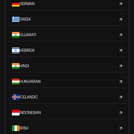
GERMAN
GREEK
GUJARATI
HEBREW
HINDI
HUNGARIAN
ICELANDIC
INDONESIAN
IRISH