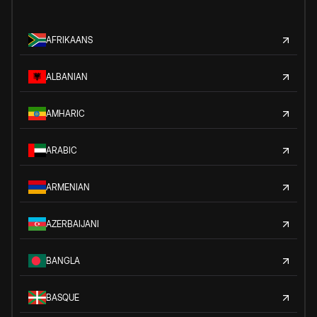
AFRIKAANS
ALBANIAN
AMHARIC
ARABIC
ARMENIAN
AZERBAIJANI
BANGLA
BASQUE