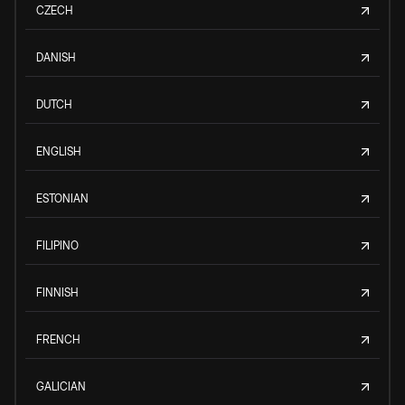
CZECH
DANISH
DUTCH
ENGLISH
ESTONIAN
FILIPINO
FINNISH
FRENCH
GALICIAN