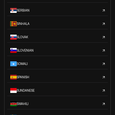
SERBIAN
SINHALA
SLOVAK
SLOVENIAN
SOMALI
SPANISH
SUNDANESE
SWAHILI