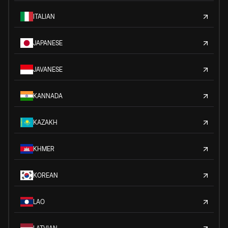
ITALIAN
JAPANESE
JAVANESE
KANNADA
KAZAKH
KHMER
KOREAN
LAO