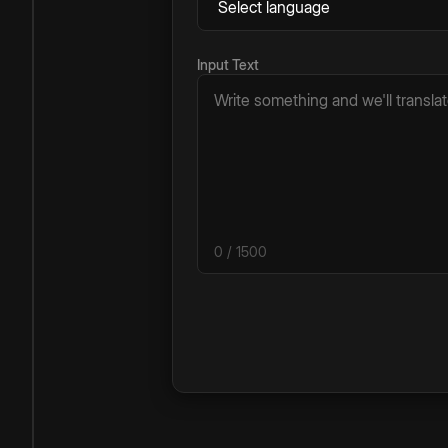
Input Text
0
/ 1500