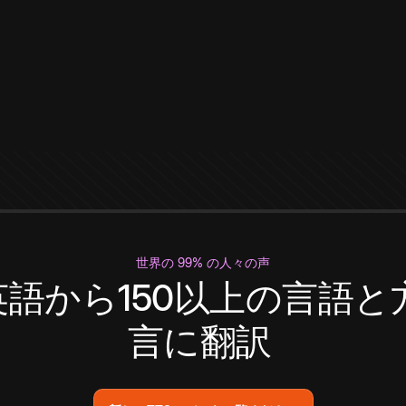
世界の 99% の人々の声
英語から150以上の言語と
言に翻訳