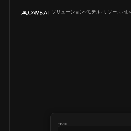
ソリューション
モデル
リソース
価
From