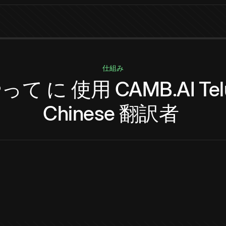
仕組み
やって
に
使用
CAMB.AI
Te
Chinese
翻訳者