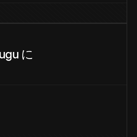
lugu
に